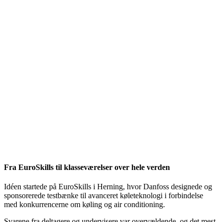
Fra EuroSkills til klasseværelser over hele verden
Idéen startede på EuroSkills i Herning, hvor Danfoss designede og
sponsorerede testbænke til avanceret køleteknologi i forbindelse
med konkurrencerne om køling og air conditioning.
Svarene fra deltagere og undervisere var overvældende, og det mest