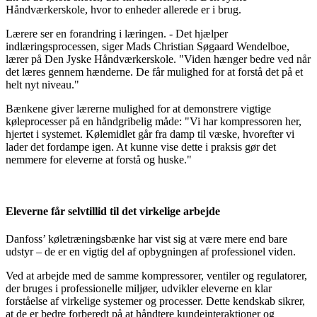
Håndværkerskole, hvor to enheder allerede er i brug.
Lærere ser en forandring i læringen. - Det hjælper
indlæringsprocessen, siger Mads Christian Søgaard Wendelboe,
lærer på Den Jyske Håndværkerskole. "Viden hænger bedre ved når
det læres gennem hænderne. De får mulighed for at forstå det på et
helt nyt niveau."
Bænkene giver lærerne mulighed for at demonstrere vigtige
køleprocesser på en håndgribelig måde: "Vi har kompressoren her,
hjertet i systemet. Kølemidlet går fra damp til væske, hvorefter vi
lader det fordampe igen. At kunne vise dette i praksis gør det
nemmere for eleverne at forstå og huske."
Eleverne får selvtillid til det virkelige arbejde
Danfoss’ køletræningsbænke har vist sig at være mere end bare
udstyr – de er en vigtig del af opbygningen af professionel viden.
Ved at arbejde med de samme kompressorer, ventiler og regulatorer,
der bruges i professionelle miljøer, udvikler eleverne en klar
forståelse af virkelige systemer og processer. Dette kendskab sikrer,
at de er bedre forberedt på at håndtere kundeinteraktioner og