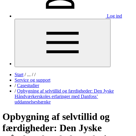
Log ind
Start
/
...
/
/
Service og support
/
Casestudier
/
Opbygning af selvtillid og færdigheder: Den Jyske
Håndværkerskoles erfaringer med Danfoss’
uddannelsesbænke
Opbygning af selvtillid og
færdigheder: Den Jyske