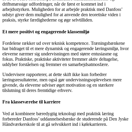
driftsmæssige udfordringer, når de først er kommet ind i
arbejdsstyrken. Muligheden for at arbejde praktisk med Danfoss’
udstyr giver dem mulighed for at anvende den teoretiske viden i
praksis, styrke færdighederne og øge selvtilliden.
Et mere positivt og engagerende klassemiljø
Fordelene rækker ud over teknisk kompetence. Træningsbænkene
har bidraget til et mere dynamisk og engagerende læringsmiljø, hvor
eleverne nærmer sig undervisningen med større entusiasme og
fokus. Praktiske, praktiske aktiviteter fremmer aktiv deltagelse,
uddyber forståelsen og fremmer en samarbejdsatmosfære.
Undervisere rapporterer, at dette skift ikke kun forbedrer
læringsresultaterne, men også gør undervisningsoplevelsen mere
givende, da eleverne udviser øget motivation og en stærkere
tilslutning til deres fremtidige erhverv.
Fra klasseværelse til karriere
Ved at kombinere bæredygtig teknologi med praktisk læring
forbereder Danfoss’ uddannelsesbænke de studerende på Den Jyske
Håndværkerskole til at gå selvsikkert ind i kølekarrieren.