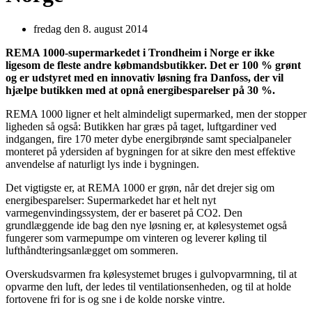
fredag den 8. august 2014
REMA 1000-supermarkedet i Trondheim i Norge er ikke
ligesom de fleste andre købmandsbutikker. Det er 100 % grønt
og er udstyret med en innovativ løsning fra Danfoss, der vil
hjælpe butikken med at opnå energibesparelser på 30 %.
REMA 1000 ligner et helt almindeligt supermarked, men der stopper
ligheden så også: Butikken har græs på taget, luftgardiner ved
indgangen, fire 170 meter dybe energibrønde samt specialpaneler
monteret på ydersiden af bygningen for at sikre den mest effektive
anvendelse af naturligt lys inde i bygningen.
Det vigtigste er, at REMA 1000 er grøn, når det drejer sig om
energibesparelser: Supermarkedet har et helt nyt
varmegenvindingssystem, der er baseret på CO2. Den
grundlæggende ide bag den nye løsning er, at kølesystemet også
fungerer som varmepumpe om vinteren og leverer køling til
lufthåndteringsanlægget om sommeren.
Overskudsvarmen fra kølesystemet bruges i gulvopvarmning, til at
opvarme den luft, der ledes til ventilationsenheden, og til at holde
fortovene fri for is og sne i de kolde norske vintre.