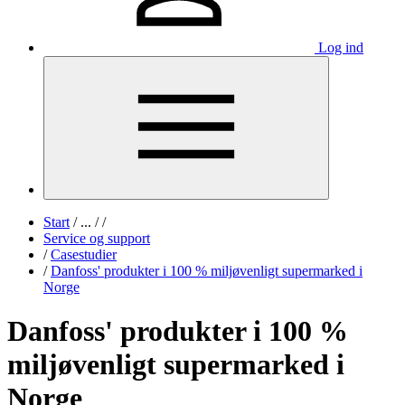
Log ind
Start
/
...
/
/
Service og support
/
Casestudier
/
Danfoss' produkter i 100 % miljøvenligt supermarked i
Norge
Danfoss' produkter i 100 %
miljøvenligt supermarked i
Norge