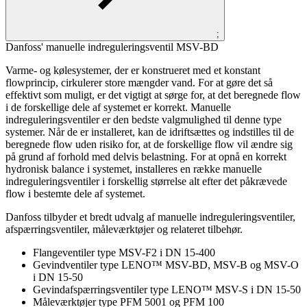
;
Danfoss' manuelle indreguleringsventil MSV-BD
Varme- og kølesystemer, der er konstrueret med et konstant
flowprincip, cirkulerer store mængder vand. For at gøre det så
effektivt som muligt, er det vigtigt at sørge for, at det beregnede flow
i de forskellige dele af systemet er korrekt. Manuelle
indreguleringsventiler er den bedste valgmulighed til denne type
systemer. Når de er installeret, kan de idriftsættes og indstilles til de
beregnede flow uden risiko for, at de forskellige flow vil ændre sig
på grund af forhold med delvis belastning. For at opnå en korrekt
hydronisk balance i systemet, installeres en række manuelle
indreguleringsventiler i forskellig størrelse alt efter det påkrævede
flow i bestemte dele af systemet.
Danfoss tilbyder et bredt udvalg af manuelle indreguleringsventiler,
afspærringsventiler, måleværktøjer og relateret tilbehør.
Flangeventiler type MSV-F2 i DN 15-400
Gevindventiler type LENO™ MSV-BD, MSV-B og MSV-O
i DN 15-50
Gevindafspærringsventiler type LENO™ MSV-S i DN 15-50
Måleværktøjer type PFM 5001 og PFM 100