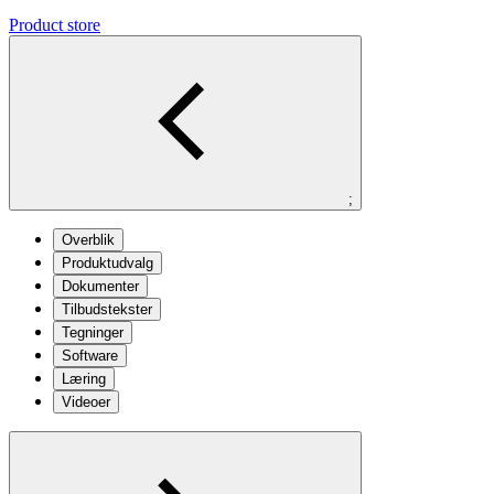
Product store
;
Overblik
Produktudvalg
Dokumenter
Tilbudstekster
Tegninger
Software
Læring
Videoer