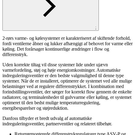
;
2-rørs varme- og kølesystemer er karakteriseret af skiftende forhold,
fordi ventilerne åbner og lukker afhængigt af behovet for varme eller
køling. Det forårsager kontinuerlige ændringer i flow og
differenstryk.
Uden korrekte tiltag vil disse systemer lide under ujævn
varmefordeling, støj og høje energiomkostninger. Automatiske
indreguleringsventiler er den bedste valgmulighed til denne type
systemer. Når de er installeret, optimerer de systemet ved alle mulige
belastninger ved at regulere differenstrykket. I kombination med
forindstillingsventiler, der sørger for korrekt flow gennem de enkelte
radiatorer, og terminalenheder til gulvvarme eller køling, er systemet
optimeret til den bedst mulige temperaturregulering,
energibesparelser og støjreduktion.
Danfoss tilbyder et bredt udvalg af automatiske
indreguleringsventiler, partnerventiler og relateret tilbehør.
Returrørmonterede differenstrykregulatorer type ASV-P og