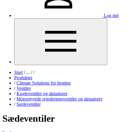
Log ind
Start
/
...
/
/
Produkter
/
Climate Solutions for heating
/
Ventiler
/
Kugleventiler og aktuatorer
/
Motorstyrede reguleringsventiler og aktuatorer
/
Sædeventiler
Sædeventiler