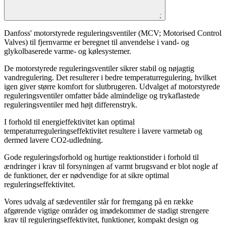
;
Danfoss' motorstyrede reguleringsventiler (MCV; Motorised Control
Valves) til fjernvarme er beregnet til anvendelse i vand- og
glykolbaserede varme- og kølesystemer.
De motorstyrede reguleringsventiler sikrer stabil og nøjagtig
vandregulering. Det resulterer i bedre temperaturregulering, hvilket
igen giver større komfort for slutbrugeren. Udvalget af motorstyrede
reguleringsventiler omfatter både almindelige og trykaflastede
reguleringsventiler med højt differenstryk.
I forhold til energieffektivitet kan optimal
temperaturreguleringseffektivitet resultere i lavere varmetab og
dermed lavere CO2-udledning.
Gode reguleringsforhold og hurtige reaktionstider i forhold til
ændringer i krav til forsyningen af varmt brugsvand er blot nogle af
de funktioner, der er nødvendige for at sikre optimal
reguleringseffektivitet.
Vores udvalg af sædeventiler står for fremgang på en række
afgørende vigtige områder og imødekommer de stadigt strengere
krav til reguleringseffektivitet, funktioner, kompakt design og