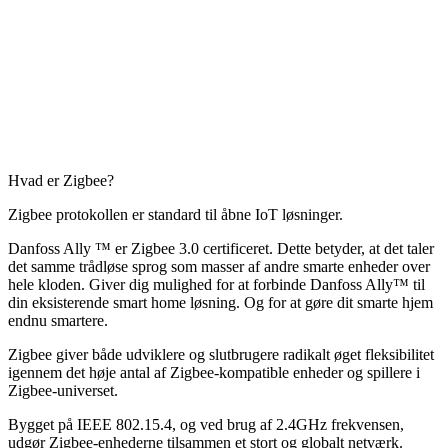
Hvad er Zigbee?
Zigbee protokollen er standard til åbne IoT løsninger.
Danfoss Ally ™ er Zigbee 3.0 certificeret. Dette betyder, at det taler
det samme trådløse sprog som masser af andre smarte enheder over
hele kloden. Giver dig mulighed for at forbinde Danfoss Ally™ til
din eksisterende smart home løsning. Og for at gøre dit smarte hjem
endnu smartere.
Zigbee giver både udviklere og slutbrugere radikalt øget fleksibilitet
igennem det høje antal af Zigbee-kompatible enheder og spillere i
Zigbee-universet.
Bygget på IEEE 802.15.4, og ved brug af 2.4GHz frekvensen,
udgør Zigbee-enhederne tilsammen et stort og globalt netværk.