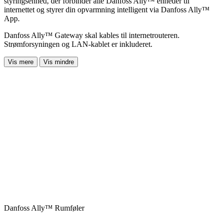
styringsenhed, der forbinder alle Danfoss Ally™ enheder til
internettet og styrer din opvarmning intelligent via Danfoss Ally™
App.
Danfoss Ally™ Gateway skal kables til internetrouteren.
Strømforsyningen og LAN-kablet er inkluderet.
Vis mere
Vis mindre
Danfoss Ally™ Rumføler