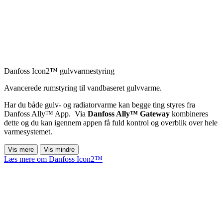
Danfoss Icon2™ gulvvarmestyring
Avancerede rumstyring til vandbaseret gulvvarme.
Har du både gulv- og radiatorvarme kan begge ting styres fra
Danfoss Ally™ App. Via
Danfoss Ally™ Gateway
kombineres
dette og du kan igennem appen få fuld kontrol og overblik over hele
varmesystemet.
Vis mere
Vis mindre
Læs mere om Danfoss Icon2™