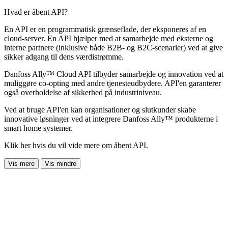
Hvad er åbent API?
En API er en programmatisk grænseflade, der eksponeres af en
cloud-server. En API hjælper med at samarbejde med eksterne og
interne partnere (inklusive både B2B- og B2C-scenarier) ved at give
sikker adgang til dens værdistrømme.
Danfoss Ally™ Cloud API tilbyder samarbejde og innovation ved at
muliggøre co-opting med andre tjenesteudbydere. API'en garanterer
også overholdelse af sikkerhed på industriniveau.
Ved at bruge API'en kan organisationer og slutkunder skabe
innovative løsninger ved at integrere Danfoss Ally™ produkterne i
smart home systemer.
Klik her hvis du vil vide mere om åbent API.
Vis mere
Vis mindre