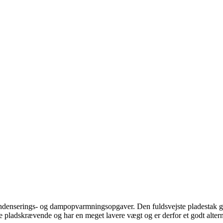
kondenserings- og dampopvarmningsopgaver. Den fuldsvejste pladestak g
e pladskrævende og har en meget lavere vægt og er derfor et godt alterna