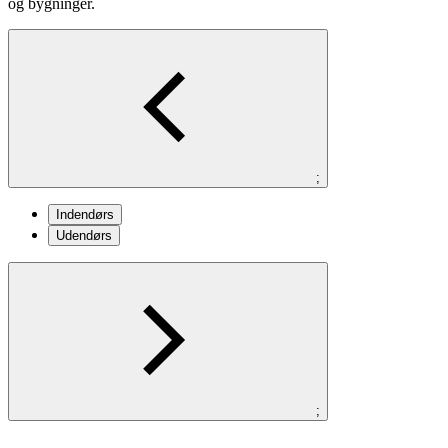
og bygninger.
;
Indendørs
Udendørs
;