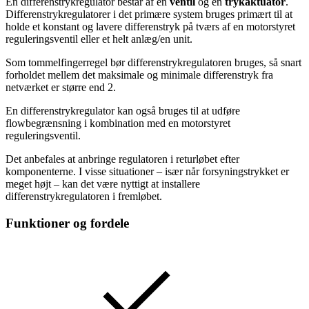
En differenstrykregulator består af en
ventil
og en
trykaktuator
.
Differenstrykregulatorer i det primære system bruges primært til at
holde et konstant og lavere differenstryk på tværs af en motorstyret
reguleringsventil eller et helt anlæg/en unit.
Som tommelfingerregel bør differenstrykregulatoren bruges, så snart
forholdet mellem det maksimale og minimale differenstryk fra
netværket er større end 2.
En differenstrykregulator kan også bruges til at udføre
flowbegrænsning i kombination med en motorstyret
reguleringsventil.
Det anbefales at anbringe regulatoren i returløbet efter
komponenterne. I visse situationer – især når forsyningstrykket er
meget højt – kan det være nyttigt at installere
differenstrykregulatoren i fremløbet.
Funktioner og fordele