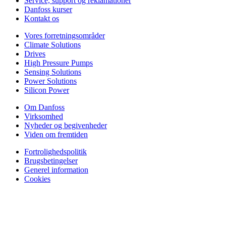
Service, support og reklamationer
Danfoss kurser
Kontakt os
Vores forretningsområder
Climate Solutions
Drives
High Pressure Pumps
Sensing Solutions
Power Solutions
Silicon Power
Om Danfoss
Virksomhed
Nyheder og begivenheder
Viden om fremtiden
Fortrolighedspolitik
Brugsbetingelser
Generel information
Cookies