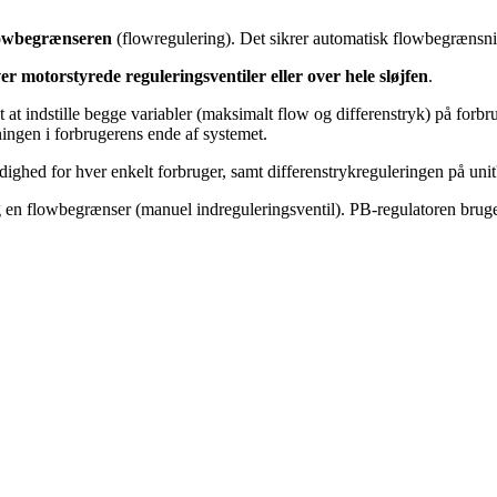
flowbegrænseren
(flowregulering). Det sikrer automatisk flowbegrænsnin
er motorstyrede reguleringsventiler eller over hele sløjfen
.
gt at indstille begge variabler (maksimalt flow og differenstryk) på for
ingen i forbrugerens ende af systemet.
ådighed for hver enkelt forbruger, samt differenstrykreguleringen på uni
og en flowbegrænser (manuel indreguleringsventil). PB-regulatoren brug