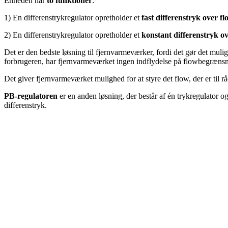
Enheden har
to funktioner
:
1) En differenstrykregulator opretholder et
fast differenstryk over 
2) En differenstrykregulator opretholder et
konstant differenstryk ov
Det er den bedste løsning til fjernvarmeværker, fordi det gør det muli
forbrugeren, har fjernvarmeværket ingen indflydelse på flowbegrænsn
Det giver fjernvarmeværket mulighed for at styre det flow, der er til r
PB-regulatoren
er en anden løsning, der består af én trykregulator 
differenstryk.