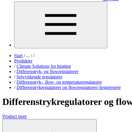
Start
/
...
/
/
Produkter
/
Climate Solutions for heating
/
Differenstryk- og flowregulatorer
/
Selvvirkende regulatorer
/
Differenstryk-, flow- og temperaturregulatorer
/
Differenstrykregulatorer og flowregulatorer/-begrænsere
Differenstrykregulatorer og flo
Product store