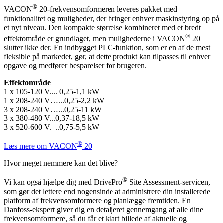
®
VACON
20-frekvensomformeren leveres pakket med
funktionalitet og muligheder, der bringer enhver maskinstyring op på
et nyt niveau. Den kompakte størrelse kombineret med et bredt
®
effektområde er grundlaget, men mulighederne i VACON
20
slutter ikke der. En indbygget PLC-funktion, som er en af de mest
fleksible på markedet, gør, at dette produkt kan tilpasses til enhver
opgave og medfører besparelser for brugeren.
Effektområde
1 x 105-120 V.... 0,25-1,1 kW
1 x 208-240 V…...0,25-2,2 kW
3 x 208-240 V…...0,25-11 kW
3 x 380-480 V...0,37-18,5 kW
3 x 520-600 V. ..0,75-5,5 kW
®
Læs mere om VACON
20
Hvor meget nemmere kan det blive?
®
Vi kan også hjælpe dig med DrivePro
Site Assessment-servicen,
som gør det lettere end nogensinde at administrere din installerede
platform af frekvensomformere og planlægge fremtiden. En
Danfoss-ekspert giver dig en detaljeret gennemgang af alle dine
frekvensomformere, så du får et klart billede af aktuelle og