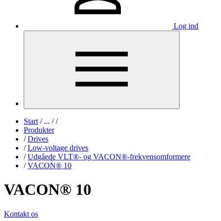
Log ind
Start
/
...
/
/
Produkter
/
Drives
/
Low-voltage drives
/
Udgåede VLT®- og VACON®-frekvensomformere
/
VACON® 10
VACON® 10
Kontakt os