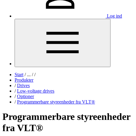
Log ind
Start
/
...
/
/
Produkter
/
Drives
/
Low-voltage drives
/
Optioner
/
Programmerbare styreenheder fra VLT®
Programmerbare styreenheder
fra VLT®