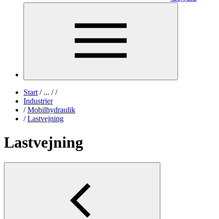
Start
/
...
/
/
Industrier
/
Mobilhydraulik
/
Lastvejning
Lastvejning