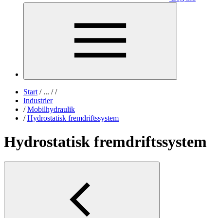
Start
/
...
/
/
Industrier
/
Mobilhydraulik
/
Hydrostatisk fremdriftssystem
Hydrostatisk fremdriftssystem