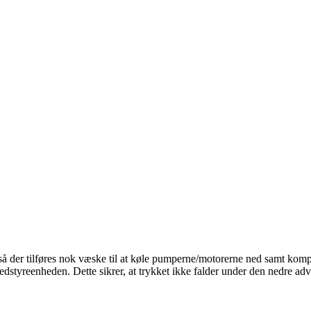
n, så der tilføres nok væske til at køle pumperne/motorerne ned samt kom
vedstyreenheden. Dette sikrer, at trykket ikke falder under den nedre ad