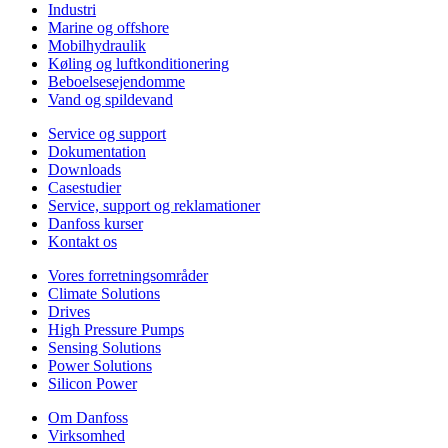
Industri
Marine og offshore
Mobilhydraulik
Køling og luftkonditionering
Beboelsesejendomme
Vand og spildevand
Service og support
Dokumentation
Downloads
Casestudier
Service, support og reklamationer
Danfoss kurser
Kontakt os
Vores forretningsområder
Climate Solutions
Drives
High Pressure Pumps
Sensing Solutions
Power Solutions
Silicon Power
Om Danfoss
Virksomhed