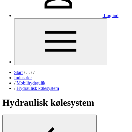
Log ind
Start
/
...
/
/
Industrier
/
Mobilhydraulik
/
Hydraulisk kølesystem
Hydraulisk kølesystem