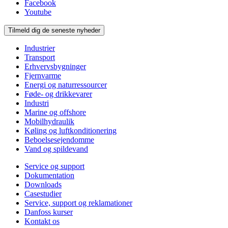
Facebook
Youtube
Tilmeld dig de seneste nyheder
Industrier
Transport
Erhvervsbygninger
Fjernvarme
Energi og naturressourcer
Føde- og drikkevarer
Industri
Marine og offshore
Mobilhydraulik
Køling og luftkonditionering
Beboelsesejendomme
Vand og spildevand
Service og support
Dokumentation
Downloads
Casestudier
Service, support og reklamationer
Danfoss kurser
Kontakt os