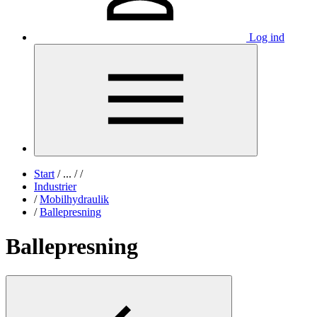
Log ind
Start
/
...
/
/
Industrier
/
Mobilhydraulik
/
Ballepresning
Ballepresning