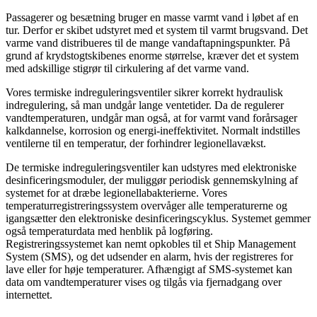
Passagerer og besætning bruger en masse varmt vand i løbet af en
tur. Derfor er skibet udstyret med et system til varmt brugsvand. Det
varme vand distribueres til de mange vandaftapningspunkter. På
grund af krydstogtskibenes enorme størrelse, kræver det et system
med adskillige stigrør til cirkulering af det varme vand.
Vores termiske indreguleringsventiler sikrer korrekt hydraulisk
indregulering, så man undgår lange ventetider. Da de regulerer
vandtemperaturen, undgår man også, at for varmt vand forårsager
kalkdannelse, korrosion og energi-ineffektivitet. Normalt indstilles
ventilerne til en temperatur, der forhindrer legionellavækst.
De termiske indreguleringsventiler kan udstyres med elektroniske
desinficeringsmoduler, der muliggør periodisk gennemskylning af
systemet for at dræbe legionellabakterierne. Vores
temperaturregistreringssystem overvåger alle temperaturerne og
igangsætter den elektroniske desinficeringscyklus. Systemet gemmer
også temperaturdata med henblik på logføring.
Registreringssystemet kan nemt opkobles til et Ship Management
System (SMS), og det udsender en alarm, hvis der registreres for
lave eller for høje temperaturer. Afhængigt af SMS-systemet kan
data om vandtemperaturer vises og tilgås via fjernadgang over
internettet.