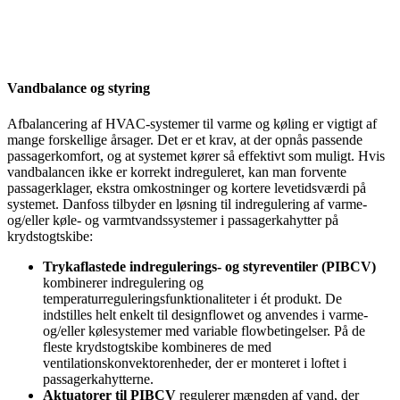
Vandbalance og styring
Afbalancering af HVAC-systemer til varme og køling er vigtigt af
mange forskellige årsager. Det er et krav, at der opnås passende
passagerkomfort, og at systemet kører så effektivt som muligt. Hvis
vandbalancen ikke er korrekt indreguleret, kan man forvente
passagerklager, ekstra omkostninger og kortere levetidsværdi på
systemet. Danfoss tilbyder en løsning til indregulering af varme-
og/eller køle- og varmtvandssystemer i passagerkahytter på
krydstogtskibe:
Trykaflastede indregulerings- og styreventiler (PIBCV)
kombinerer indregulering og
temperaturreguleringsfunktionaliteter i ét produkt. De
indstilles helt enkelt til designflowet og anvendes i varme-
og/eller kølesystemer med variable flowbetingelser. På de
fleste krydstogtskibe kombineres de med
ventilationskonvektorenheder, der er monteret i loftet i
passagerkahytterne.
Aktuatorer til PIBCV
regulerer mængden af vand, der