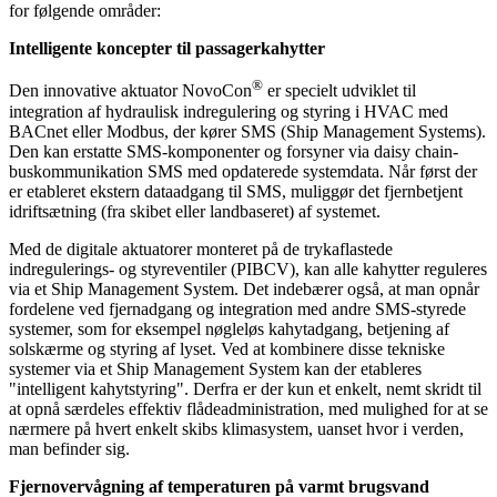
for følgende områder:
Intelligente koncepter til passagerkahytter
®
Den innovative aktuator NovoCon
er specielt udviklet til
integration af hydraulisk indregulering og styring i HVAC med
BACnet eller Modbus, der kører SMS (Ship Management Systems).
Den kan erstatte SMS-komponenter og forsyner via daisy chain-
buskommunikation SMS med opdaterede systemdata. Når først der
er etableret ekstern dataadgang til SMS, muliggør det fjernbetjent
idriftsætning (fra skibet eller landbaseret) af systemet.
Med de digitale aktuatorer monteret på de trykaflastede
indregulerings- og styreventiler (PIBCV), kan alle kahytter reguleres
via et Ship Management System. Det indebærer også, at man opnår
fordelene ved fjernadgang og integration med andre SMS-styrede
systemer, som for eksempel nøgleløs kahytadgang, betjening af
solskærme og styring af lyset. Ved at kombinere disse tekniske
systemer via et Ship Management System kan der etableres
"intelligent kahytstyring". Derfra er der kun et enkelt, nemt skridt til
at opnå særdeles effektiv flådeadministration, med mulighed for at se
nærmere på hvert enkelt skibs klimasystem, uanset hvor i verden,
man befinder sig.
Fjernovervågning af temperaturen på varmt brugsvand