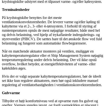
krydstogtskibe udstyret med et tilpasset varme- og/eller kølesystem.
Terminalenheder
På krydstogtskibe benyttes for det meste
ventilationskonvektorenheder. De leverer varme og/eller køling til
kahytterne via et 2-, 3- eller 4-rørssystem. I forhold til styring af
rumtemperaturen opnås de mest nøjagtige resultater, både med hel
og delvis belastning, ved hjælp af trykaflastede indregulerings- og
styreventiler (PIBCV). De sættes bare til det ønskede flow ved fuld
belastning og fungerer som automatiske flowbegrænsere.
Når en matchende aktuator monteres på ventilen, muliggør en
kahyttemperaturregulator eller et Ship Management System nøjagtig
temperaturregulering under delvis belastning. Der vil ikke opstå
overflow, hvilket betyder, at energieffektiviteten af varme- eller
kølekilden øges.
Hvis der er valgt separate kahyttemperaturregulatorer, bør de ideelt
set ikke kun regulere aktuatoren, men bør også inkludere manuel
regulering af ventilatorhastigheden i ventilationskonvektorenheden.
Gulvvarme
Tilbyder et højt komfortniveau ved at opvarme rum fra gulvet og
opefter. Varmen spredes jævnt, og fordi varmekilden er placeret i