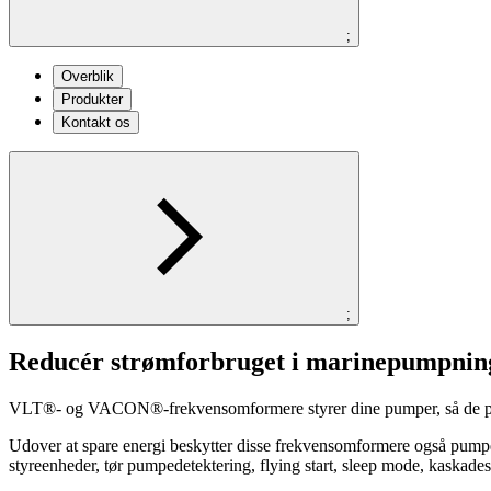
;
Overblik
Produkter
Kontakt os
;
Reducér strømforbruget i marinepumpnin
VLT®- og VACON®-frekvensomformere styrer dine pumper, så de passer
Udover at spare energi beskytter disse frekvensomformere også pumpe
styreenheder, tør pumpedetektering, flying start, sleep mode, kaskad