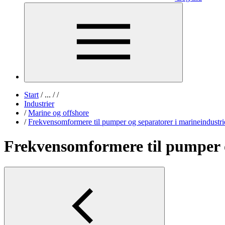
Start
/
...
/
/
Industrier
/
Marine og offshore
/
Frekvensomformere til pumper og separatorer i marineindustri
Frekvensomformere til pumper o