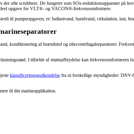
eres der ofte scrubbere. De fungerer som SOx-reduktionsapparater på hov
 en ideel opgave for VLT®- og VACON®-frekvensomformere.
værdi til pumpeopgaven, er: ballastvand, bundvand, cirkulation, last
 marineseparatorer
konditionering af brændstof og oliecentrifugalseparatorer. Frekvens
astningsstød. I tilfælde af strømafbrydelse kan frekvensomformeren f
øjeste
klassificeringsgodkendelse
fra ni forskellige myndigheder: DNV
ere til din marineapplikation.