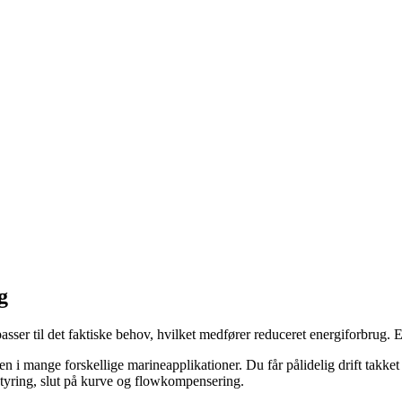
g
 til det faktiske behov, hvilket medfører reduceret energiforbrug. 
n i mange forskellige marineapplikationer. Du får pålidelig drift takk
estyring, slut på kurve og flowkompensering.