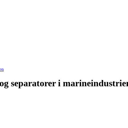
en
g separatorer i marineindustrie