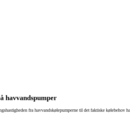
på havvandspumper
shastigheden fra havvandskølepumperne til det faktiske kølebehov har 