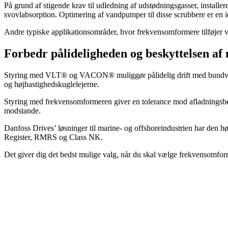
På grund af stigende krav til udledning af udstødningsgasser, install
svovlabsorption. Optimering af vandpumper til disse scrubbere er
Andre typiske applikationsområder, hvor frekvensomformere tilføjer 
Forbedr pålideligheden og beskyttelsen af
Styring med VLT® og VACON® muliggør pålidelig drift med bundvand, 
og højhastighedskuglelejerne.
Styring med frekvensomformeren giver en tolerance mod afladningsbel
modstande.
Danfoss Drives’ løsninger til marine- og offshoreindustrien har den h
Register, RMRS og Class NK.
Det giver dig det bedst mulige valg, når du skal vælge frekvensomform