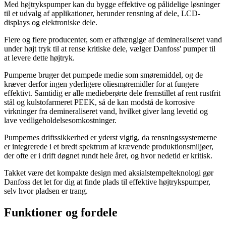
Med højtrykspumper kan du bygge effektive og pålidelige løsninger
til et udvalg af applikationer, herunder rensning af dele, LCD-
displays og elektroniske dele.
Flere og flere producenter, som er afhængige af demineraliseret vand
under højt tryk til at rense kritiske dele, vælger Danfoss' pumper til
at levere dette højtryk.
Pumperne bruger det pumpede medie som smøremiddel, og de
kræver derfor ingen yderligere oliesmøremidler for at fungere
effektivt. Samtidig er alle medieberørte dele fremstillet af rent rustfrit
stål og kulstofarmeret PEEK, så de kan modstå de korrosive
virkninger fra demineraliseret vand, hvilket giver lang levetid og
lave vedligeholdelsesomkostninger.
Pumpernes driftssikkerhed er yderst vigtig, da rensningssystemerne
er integrerede i et bredt spektrum af krævende produktionsmiljøer,
der ofte er i drift døgnet rundt hele året, og hvor nedetid er kritisk.
Takket være det kompakte design med aksialstempelteknologi gør
Danfoss det let for dig at finde plads til effektive højtrykspumper,
selv hvor pladsen er trang.
Funktioner og fordele