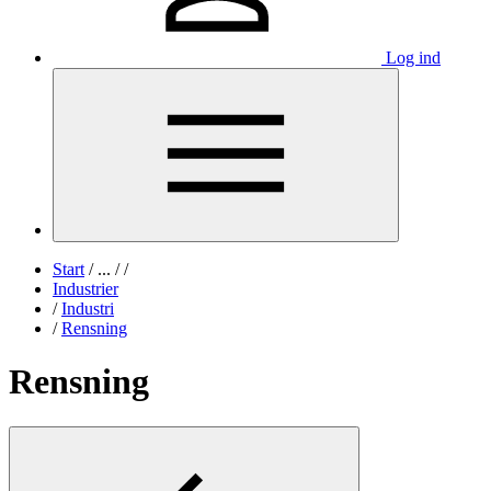
Log ind
Start
/
...
/
/
Industrier
/
Industri
/
Rensning
Rensning