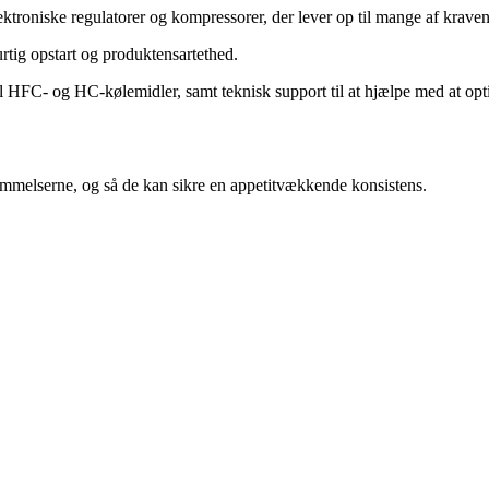
troniske regulatorer og kompressorer, der lever op til mange af kravene 
rtig opstart og produktensartethed.
il HFC- og HC-kølemidler, samt teknisk support til at hjælpe med at opt
melserne, og så de kan sikre en appetitvækkende konsistens.