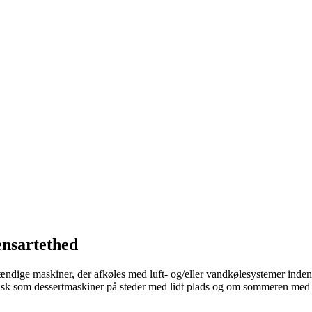
ensartethed
lvstændige maskiner, der afkøles med luft- og/eller vandkølesystemer ind
typisk som dessertmaskiner på steder med lidt plads og om sommeren med