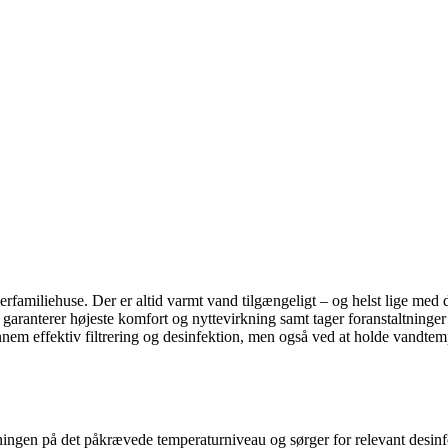
erfamiliehuse. Der er altid varmt vand tilgængeligt – og helst lige
nterer højeste komfort og nyttevirkning samt tager foranstaltninger t
nnem effektiv filtrering og desinfektion, men også ved at holde vandtem
ngen på det påkrævede temperaturniveau og sørger for relevant desinfe