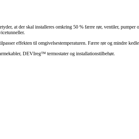
yder, at der skal installeres omkring 50 % færre rør, ventiler, pumper og
vicetunneller.
ilpasser effekten til omgivelsestemperaturen. Færre rør og mindre kedl
rmekabler, DEVIreg™ termostater og installationstilbehør.