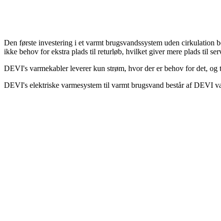
Den første investering i et varmt brugsvandssystem uden cirkulation bet
ikke behov for ekstra plads til returløb, hvilket giver mere plads til ser
DEVI's varmekabler leverer kun strøm, hvor der er behov for det, og t
DEVI's elektriske varmesystem til varmt brugsvand består af DEVI va