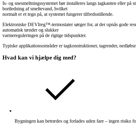
Is- og snesmeltningssystemet bør installeres langs tagkanten eller på 
bortledning af smeltevand, hvilket
normalt er et tegn på, at systemet fungerer tilfredsstillende.
Elektroniske DEVIreg™-termostater sørger for, at der opnås gode resul
automatisk tænder og slukker
varmereguleringen på de rigtige tidspunkter.
Typiske applikationsområder er tagkonstruktioner, tagrender, nedløbsrø
Hvad kan vi hjælpe dig med?
Bygningen kan betrædes og forlades uden fare – ingen risiko for