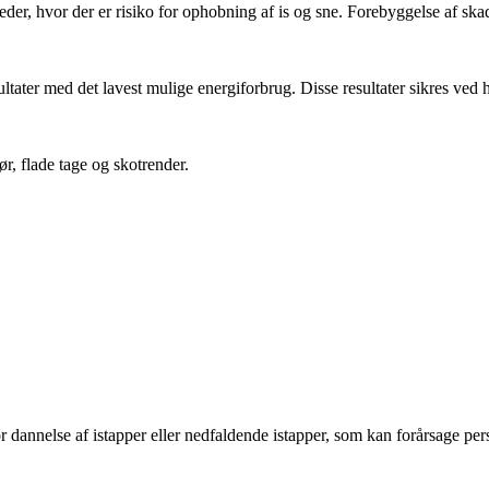
steder, hvor der er risiko for ophobning af is og sne. Forebyggelse af sk
tater med det lavest mulige energiforbrug. Disse resultater sikres ved h
r, flade tage og skotrender.
 dannelse af istapper eller nedfaldende istapper, som kan forårsage per