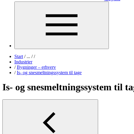
Start
/
...
/
/
Industrier
/
Bygninger – erhverv
/
Is- og snesmeltningssystem til tage
Is- og snesmeltningssystem til t