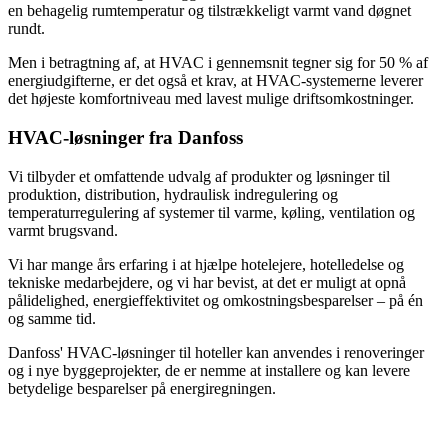
en behagelig rumtemperatur og tilstrækkeligt varmt vand døgnet
rundt.
Men i betragtning af, at HVAC i gennemsnit tegner sig for 50 % af
energiudgifterne, er det også et krav, at HVAC-systemerne leverer
det højeste komfortniveau med lavest mulige driftsomkostninger.
HVAC-løsninger fra Danfoss
Vi tilbyder et omfattende udvalg af produkter og løsninger til
produktion, distribution, hydraulisk indregulering og
temperaturregulering af systemer til varme, køling, ventilation og
varmt brugsvand.
Vi har mange års erfaring i at hjælpe hotelejere, hotelledelse og
tekniske medarbejdere, og vi har bevist, at det er muligt at opnå
pålidelighed, energieffektivitet og omkostningsbesparelser – på én
og samme tid.
Danfoss' HVAC-løsninger til hoteller kan anvendes i renoveringer
og i nye byggeprojekter, de er nemme at installere og kan levere
betydelige besparelser på energiregningen.