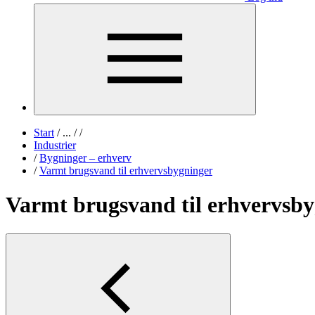
Start
/
...
/
/
Industrier
/
Bygninger – erhverv
/
Varmt brugsvand til erhvervsbygninger
Varmt brugsvand til erhvervsb