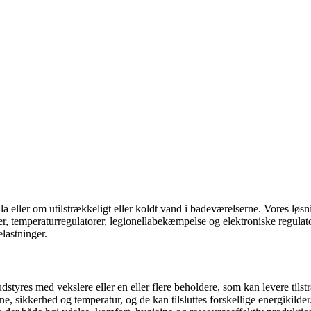
eller om utilstrækkeligt eller koldt vand i badeværelserne. Vores løsni
ler, temperaturregulatorer, legionellabekæmpelse og elektroniske regul
lastninger.
styres med vekslere eller en eller flere beholdere, som kan levere tils
, sikkerhed og temperatur, og de kan tilsluttes forskellige energikilder.