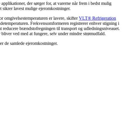
applikationer, der sørger for, at varerne når frem i bedst mulig
 sikrer lavest mulige ejeromkostninger.
r omgivelsestemperaturen er lavere, skifter
VLT® Refrigeration
udetemperaturen. Frekvensomformeren registrerer enhver stigning i
 at reducere brændstofregningen til transport og udledningsniveauet.
r bliver ved med at fungere, selv under mindre strømudfald.
er de samlede ejeromkostninger.