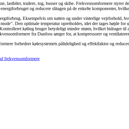
, lastbiler, trailere, tog, busser og skibe. Frekvensomformere styrer de 
energiforbruget og reducere slitagen på de enkelte komponenter, hvilket
rgiforbrug. Eksempelvis om natten og under vinterlige vejrforhold, hvo
 mode". Den optimale temperatur opretholdes, idet der tages højde for 
ontrolleret køling bruger betydeligt mindre strøm, hvilket bidrager til
rekvensomformere fra Danfoss sørger for, at kompressorer og ventilatore
rmere forbedrer kølesystemets pålidelighed og effektfaktor og reducer
 af frekvensomformere