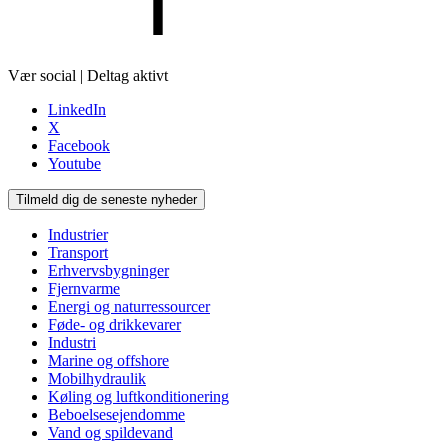
Vær social | Deltag aktivt
LinkedIn
X
Facebook
Youtube
Tilmeld dig de seneste nyheder
Industrier
Transport
Erhvervsbygninger
Fjernvarme
Energi og naturressourcer
Føde- og drikkevarer
Industri
Marine og offshore
Mobilhydraulik
Køling og luftkonditionering
Beboelsesejendomme
Vand og spildevand