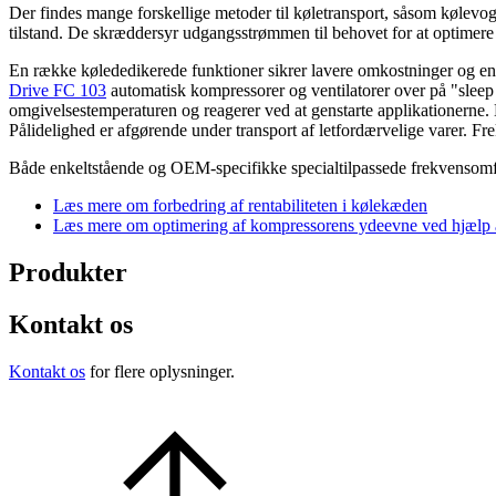
Der findes mange forskellige metoder til køletransport, såsom kølevogne
tilstand. De skræddersyr udgangsstrømmen til behovet for at optimere 
En række kølededikerede funktioner sikrer lavere omkostninger og ene
Drive FC 103
automatisk kompressorer og ventilatorer over på "sleep
omgivelsestemperaturen og reagerer ved at genstarte applikationerne. K
Pålidelighed er afgørende under transport af letfordærvelige varer. F
Både enkeltstående og OEM-specifikke specialtilpassede frekvensomfo
Læs mere om forbedring af rentabiliteten i kølekæden
Læs mere om optimering af kompressorens ydeevne ved hjælp
Produkter
Kontakt os
Kontakt os
for flere oplysninger.