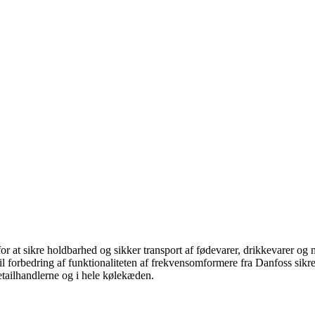
r at sikre holdbarhed og sikker transport af fødevarer, drikkevarer og me
forbedring af funktionaliteten af frekvensomformere fra Danfoss sikrer
etailhandlerne og i hele kølekæden.