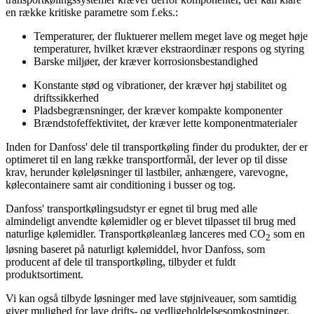
en række kritiske parametre som f.eks.:
Temperaturer, der fluktuerer mellem meget lave og meget høje
temperaturer, hvilket kræver ekstraordinær respons og styring
Barske miljøer, der kræver korrosionsbestandighed
Konstante stød og vibrationer, der kræver høj stabilitet og
driftssikkerhed
Pladsbegrænsninger, der kræver kompakte komponenter
Brændstofeffektivitet, der kræver lette komponentmaterialer
Inden for Danfoss' dele til transportkøling finder du produkter, der er
optimeret til en lang række transportformål, der lever op til disse
krav, herunder køleløsninger til lastbiler, anhængere, varevogne,
kølecontainere samt air conditioning i busser og tog.
Danfoss' transportkølingsudstyr er egnet til brug med alle
almindeligt anvendte kølemidler og er blevet tilpasset til brug med
naturlige kølemidler. Transportkøleanlæg lanceres med CO
som en
2
løsning baseret på naturligt kølemiddel, hvor Danfoss, som
producent af dele til transportkøling, tilbyder et fuldt
produktsortiment.
Vi kan også tilbyde løsninger med lave støjniveauer, som samtidig
giver mulighed for lave drifts- og vedligeholdelsesomkostninger.