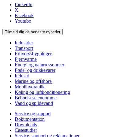
LinkedIn
X
Facebook
Youtube
Tilmeld dig de seneste nyheder
Industrier
Transport
Erhvervsbygninger
Fjernvarme
Energi og naturressourcer
Føde- og drikkevarer
Industri
Marine og offshore
Mobilhydraulik
Køling og luftkonditionering
Beboelsesejendomme
Vand og spildevand
Service og support
Dokumentation
Downloads
Casestudier
Service, support og reklamationer