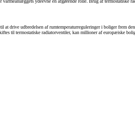
ler varmeanlæggets ydeevne en afgørende rolle. Brug af termostatiske rad
til at drive udbredelsen af rumtemperaturreguleringer i boliger frem de
skiftes til termostatiske radiatorventiler, kan millioner af europæiske 