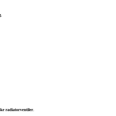
g
.
ske radiatorventiler
.