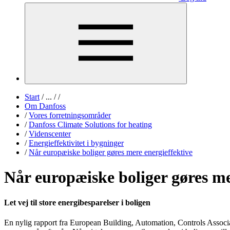
Start
/
...
/
/
Om Danfoss
/
Vores forretningsområder
/
Danfoss Climate Solutions for heating
/
Videnscenter
/
Energieffektivitet i bygninger
/
Når europæiske boliger gøres mere energieffektive
Når europæiske boliger gøres me
Let vej til store energibesparelser i boligen
En nylig rapport fra European Building, Automation, Controls Associati