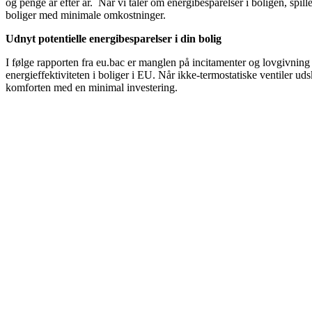
og penge år efter år. Når vi taler om energibesparelser i boligen, spil
boliger med minimale omkostninger.
Udnyt potentielle energibesparelser i din bolig
I følge rapporten fra eu.bac er manglen på incitamenter og lovgivning 
energieffektiviteten i boliger i EU. Når ikke-termostatiske ventiler ud
komforten med en minimal investering.