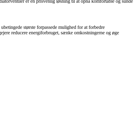
iatorventiler er en prisvenlig løsning til at opnå komfortable og sunde
n ubetingede største forpassede mulighed for at forbedre
boligejere reducere energiforbruget, sænke omkostningerne og øge