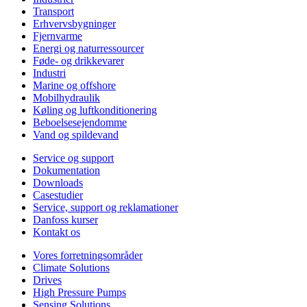
Transport
Erhvervsbygninger
Fjernvarme
Energi og naturressourcer
Føde- og drikkevarer
Industri
Marine og offshore
Mobilhydraulik
Køling og luftkonditionering
Beboelsesejendomme
Vand og spildevand
Service og support
Dokumentation
Downloads
Casestudier
Service, support og reklamationer
Danfoss kurser
Kontakt os
Vores forretningsområder
Climate Solutions
Drives
High Pressure Pumps
Sensing Solutions