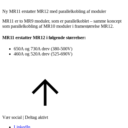
Ny MR11 erstatter MR12 med parallelkobling af moduler
MR11 er to MR9 moduler, som er parallelkoblet – samme koncept
som parallelkobling af MR10 moduler i framestørrelse MR12.
MR11 erstatter MR12 i følgende størrelser:
650A og 730A drev (380-500V)
460A og 520A drev (525-690V)
Vær social | Deltag aktivt
LinkedIn