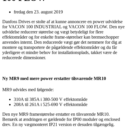
fredag den 23. august 2019
Danfoss Drives er stolte af at kunne annoncere en power udvidelse
for VACON 100 INDUSTRIAL og VACON 100 FLOW. Den nye
udvidelse reducerer størrelse og vægt betydeligt for flere
effektområder og for enkelte frame-størrelser kan bremsechopper
anvendes internt. Den reducerede vægt gør det nemmere for dig at
montere og transportere de pågældende effektområder og du får
yderligere et mindre behov for installationsplads, takket være de
reducerede dimensioner.
Ny MR9 med mere power erstatter tilsvarende MR10
MR9 udvides med følgende:
310A til 385A i 380-500 V effektområde
208A til 261A i 525-690 V effektområde
Den nye MR9 framestørrelse erstatter en tilsvarende MR10.
Bemærk at ændringen er gældende for IP00 moduler og enclosed
drev. En ny vægmonteret IP21 version er desuden tilgængelig.