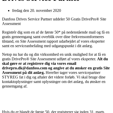
fredag den 20. november 2020
Danfoss Drives Service Partner uddeler 50 Gratis DrivePro® Site
Assessment
Registrér dig som en af de første 50* på nedenstående mail og få en
gratis gennemgang samt overblik over dine frekvensomformeres
tilstand, en Site Assessment rapport udarbejdet af vores eksperter
samt en serviceanbefaling med udgangspunkt i dit anlæg.
Netop nu har du og din virksomhed en unik mulighed for at få en
gratis DrivePro® Site Assessment udført af vores eksperter.
Alt du
skal gøre er at registrere dig via vores email
drivepro.dk@danfoss.com og angive at du ønsker en gratis Site
Assessment på dit anlæg.
Herefter tager vores servicepartner
STYREG fat i dig og aftaler det videre forløb. Vi skal bruge dine
kontaktoplysninger samt oplysninger om det anlæg, du ønsker en
gennemgang af.
Hvis du er blandt de første 50, der registrerer sig inden 31. marts