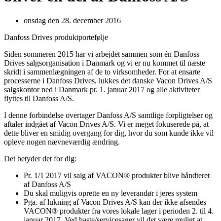
onsdag den 28. december 2016
Danfoss Drives produktportefølje
Siden sommeren 2015 har vi arbejdet sammen som én Danfoss
Drives salgsorganisation i Danmark og vi er nu kommet til næste
skridt i sammenlægningen af de to virksomheder. For at ensarte
processerne i Danfoss Drives, lukkes det danske Vacon Drives A/S
salgskontor ned i Danmark pr. 1. januar 2017 og alle aktiviteter
flyttes til Danfoss A/S.
I denne forbindelse overtager Danfoss A/S samtlige forpligtelser og
aftaler indgået af Vacon Drives A/S. Vi er meget fokuserede på, at
dette bliver en smidig overgang for dig, hvor du som kunde ikke vil
opleve nogen nævneværdig ændring.
Det betyder det for dig:
Pr. 1/1 2017 vil salg af VACON® produkter blive håndteret
af Danfoss A/S
Du skal muligvis oprette en ny leverandør i jeres system
Pga. af lukning af Vacon Drives A/S kan der ikke afsendes
VACON® produkter fra vores lokale lager i perioden 2. til 4.
januar 2017. Ved haste/servicesager vil det være muligt at