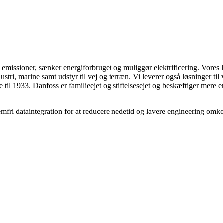
 emissioner, sænker energiforbruget og muliggør elektrificering. Vores
stri, marine samt udstyr til vej og terræn. Vi leverer også løsninger ti
age til 1933. Danfoss er familieejet og stiftelsesejet og beskæftiger me
fri dataintegration for at reducere nedetid og lavere engineering omko