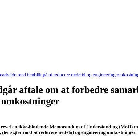
marbejde med henblik på at reducere nedetid og engineering omkostnin
dgår aftale om at forbedre samar
g omkostninger
erskrevet en ikke-bindende Memorandum of Understanding (MoU) m
, der sigter mod at reducere nedetid og engineering omkostninger.