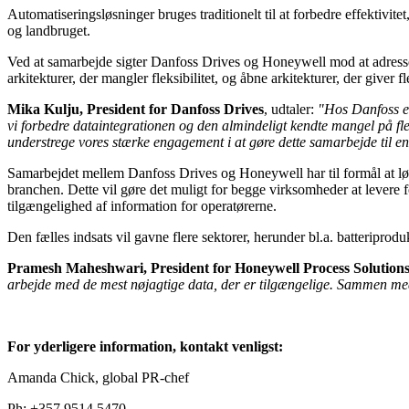
Automatiseringsløsninger bruges traditionelt til at forbedre effektivit
og landbruget.
Ved at samarbejde sigter Danfoss Drives og Honeywell mod at adresser
arkitekturer, der mangler fleksibilitet, og åbne arkitekturer, der giver f
Mika Kulju, President for Danfoss Drives
, udtaler:
"Hos Danfoss er
vi forbedre dataintegrationen og den almindeligt kendte mangel på flek
understrege vores stærke engagement i at gøre dette samarbejde til en
Samarbejdet mellem Danfoss Drives og Honeywell har til formål at løse
branchen. Dette vil gøre det muligt for begge virksomheder at levere f
tilgængelighed af information for operatørerne.
Den fælles indsats vil gavne flere sektorer, herunder bl.a. batteripro
Pramesh Maheshwari, President for Honeywell Process Solution
arbejde med de mest nøjagtige data, der er tilgængelige. Sammen med D
For yderligere information, kontakt venligst:
Amanda Chick, global PR-chef
Ph: +357 9514 5470