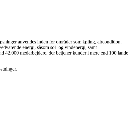
 løsninger anvendes inden for områder som køling, aircondition,
l vedvarende energi, såsom sol- og vindenergi, samt
re end 42.000 medarbejdere, der betjener kunder i mere end 100 lande
stninger.