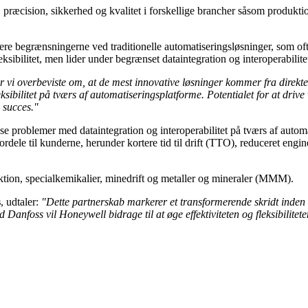
et, præcision, sikkerhed og kvalitet i forskellige brancher såsom produkt
e begrænsningerne ved traditionelle automatiseringsløsninger, som ofte 
leksibilitet, men lider under begrænset dataintegration og interoperabilite
 vi overbeviste om, at de mest innovative løsninger kommer fra direk
sibilitet på tværs af automatiseringsplatforme. Potentialet for at drive
 succes."
 problemer med dataintegration og interoperabilitet på tværs af automati
ordele til kunderne, herunder kortere tid til drift (TTO), reduceret engi
duktion, specialkemikalier, minedrift og metaller og mineraler (MMM).
s
, udtaler:
"Dette partnerskab markerer et transformerende skridt inden 
anfoss vil Honeywell bidrage til at øge effektiviteten og fleksibilitet