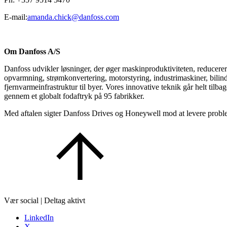
E-mail:
amanda.chick@danfoss.com
Om Danfoss A/S
Danfoss udvikler løsninger, der øger maskinproduktiviteten, reducerer
opvarmning, strømkonvertering, motorstyring, industrimaskiner, bilindu
fjernvarmeinfrastruktur til byer. Vores innovative teknik går helt tilb
gennem et globalt fodaftryk på 95 fabrikker.
Med aftalen sigter Danfoss Drives og Honeywell mod at levere problem
Vær social | Deltag aktivt
LinkedIn
X