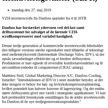
mandag den 27. maj 2019
VZH-inverterscrolls fra Danfoss spænder fra 4 til 26TR
Danfoss har forstærket ydeevnen ved del-last samt
driftssystemet for udvalget af de førende VZH-
scrollkompressorer med variabel hastighed.
Denne tredje generation af kommercielle inverterscrolls bibeholder
den tidligere versions stærke egenskaber med tilføjelse af teknologi
med mellemtryksventil (Intermediate Discharge Valve, IDV), så der
opnås sæsonbetinget effektivitet og et bredere driftssystem.
Produkterne er især egnede til reversible komfortanvendelser og til
aircondition-enheder til computerrum (CRAC-anlæg).
Matthieu Stoll, Global Marketing Director A/C, Danfoss Cooling,
fortæller: "Introduktionen af IDV'er i store modeller betyder, at der
ikke længere er behov for høj- og lavtrykskompressoroptimering,
hvilket potentielt kan halvere kravene til lagerstyring. Og det endnu
større driftssystem giver stor værdi i strategiske applikationer. Vi kan
helt problemfrit fremskynde omstillingen fra de ældre inverterscrolls
fra Danfoss til de nye tredjegenererationsprodukter."