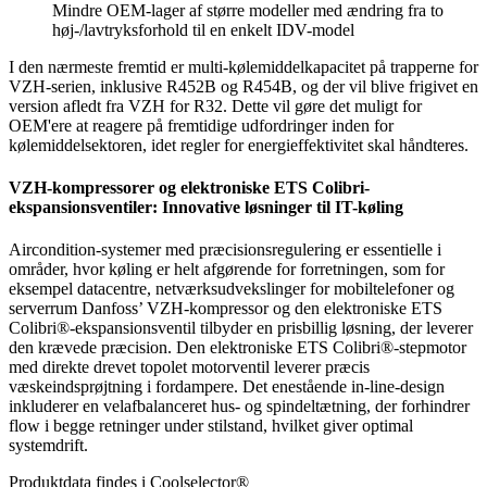
Mindre OEM-lager af større modeller med ændring fra to
høj-/lavtryksforhold til en enkelt IDV-model
I den nærmeste fremtid er multi-kølemiddelkapacitet på trapperne for
VZH-serien, inklusive R452B og R454B, og der vil blive frigivet en
version afledt fra VZH for R32. Dette vil gøre det muligt for
OEM'ere at reagere på fremtidige udfordringer inden for
kølemiddelsektoren, idet regler for energieffektivitet skal håndteres.
VZH-kompressorer og elektroniske ETS Colibri-
ekspansionsventiler: Innovative løsninger til IT-køling
Aircondition-systemer med præcisionsregulering er essentielle i
områder, hvor køling er helt afgørende for forretningen, som for
eksempel datacentre, netværksudvekslinger for mobiltelefoner og
serverrum Danfoss’ VZH-kompressor og den elektroniske ETS
Colibri®-ekspansionsventil tilbyder en prisbillig løsning, der leverer
den krævede præcision. Den elektroniske ETS Colibri®-stepmotor
med direkte drevet topolet motorventil leverer præcis
væskeindsprøjtning i fordampere. Det enestående in-line-design
inkluderer en velafbalanceret hus- og spindeltætning, der forhindrer
flow i begge retninger under stilstand, hvilket giver optimal
systemdrift.
Produktdata findes i Coolselector®