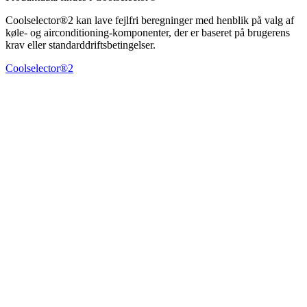
Coolselector®2 kan lave fejlfri beregninger med henblik på valg af
køle- og airconditioning-komponenter, der er baseret på brugerens
krav eller standarddriftsbetingelser.
Coolselector®2