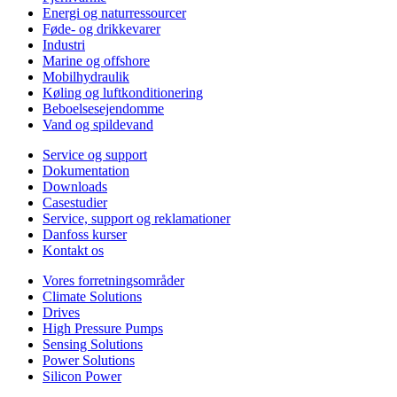
Energi og naturressourcer
Føde- og drikkevarer
Industri
Marine og offshore
Mobilhydraulik
Køling og luftkonditionering
Beboelsesejendomme
Vand og spildevand
Service og support
Dokumentation
Downloads
Casestudier
Service, support og reklamationer
Danfoss kurser
Kontakt os
Vores forretningsområder
Climate Solutions
Drives
High Pressure Pumps
Sensing Solutions
Power Solutions
Silicon Power