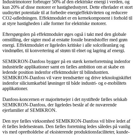
Industrimotorer forbruger 50% af den elektriske energi i verden, og
kun 20% af disse motorer er hastighedsstyret. Dette efterlader et stort
uudnyttet potentiale til at forbedre energieffektiviteten og reducere
CO2-udledningen. Effektmodulet er en kernekomponent i forhold til
at styre hastigheden i alle former for elektriske motorer.
Efterspørgslen på effektmoduler øges også i takt med den globale
omstilling, der sigter mod at erstatte fossile brændstoffer med grøn
energi. Effektmodulet er ligeledes kritiske i alle solcelleanlæg og
vindmøller, til konvertering af strøm til elnet og lagring af energi.
SEMIKRON-Danfoss bygger på en stærk kerneforretning indenfor
industrielle applikationer samt en fælles ambition om at skabe en
ledende position indenfor effektmoduler til bilindustrien.
SEMIKRON-Danfoss vil være trendsætter og drive teknologiskiftet
indenfor siliciumkarbid løsninger til både industri- og e-mobilitets
applikationer.
Danfoss-koncernen er majoritetsejer i det nystiftede fælles selskab
SEMIKRON-Danfoss, der ligeledes består af de nuværende
ejerfamilier af SEMIKRON.
Den nye fælles virksomhed SEMIKRON-Danfoss vil blive ledet af
ét fælles ledelsesteam. Den fælles forretning ledes således på vanlig
vis med opretholdelse af eksisterende produktionsfaciliteter, kunde-