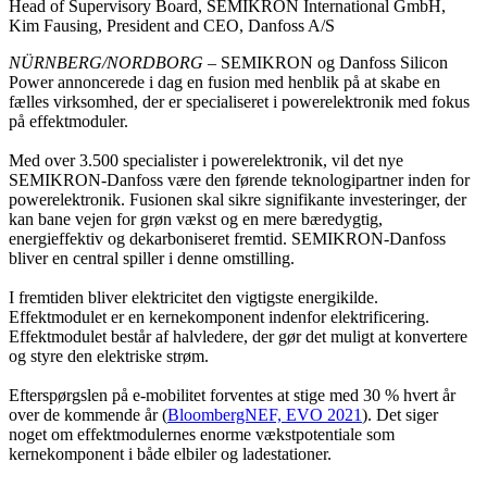
Head of Supervisory Board, SEMIKRON International GmbH,
Kim Fausing, President and CEO, Danfoss A/S
NÜRNBERG/NORDBORG
– SEMIKRON og Danfoss Silicon
Power annoncerede i dag en fusion med henblik på at skabe en
fælles virksomhed, der er specialiseret i powerelektronik med fokus
på effektmoduler.
Med over 3.500 specialister i powerelektronik, vil det nye
SEMIKRON-Danfoss være den førende teknologipartner inden for
powerelektronik. Fusionen skal sikre signifikante investeringer, der
kan bane vejen for grøn vækst og en mere bæredygtig,
energieffektiv og dekarboniseret fremtid. SEMIKRON-Danfoss
bliver en central spiller i denne omstilling.
I fremtiden bliver elektricitet den vigtigste energikilde.
Effektmodulet er en kernekomponent indenfor elektrificering.
Effektmodulet består af halvledere, der gør det muligt at konvertere
og styre den elektriske strøm.
Efterspørgslen på e-mobilitet forventes at stige med 30 % hvert år
over de kommende år (
BloombergNEF, EVO 2021
). Det siger
noget om effektmodulernes enorme vækstpotentiale som
kernekomponent i både elbiler og ladestationer.