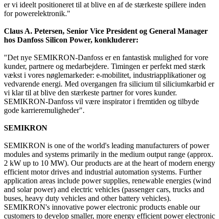
er vi ideelt positioneret til at blive en af de stærkeste spillere inden
for powerelektronik."
Claus A. Petersen, Senior Vice President og General Manager
hos Danfoss Silicon Power, konkluderer:
"Det nye SEMIKRON-Danfoss er en fantastisk mulighed for vore
kunder, partnere og medarbejdere. Timingen er perfekt med stærk
vækst i vores nøglemarkeder: e-mobilitet, industriapplikationer og
vedvarende energi. Med overgangen fra silicium til siliciumkarbid er
vi klar til at blive den stærkeste partner for vores kunder.
SEMIKRON-Danfoss vil være inspirator i fremtiden og tilbyde
gode karrieremuligheder".
SEMIKRON
SEMIKRON is one of the world's leading manufacturers of power
modules and systems primarily in the medium output range (approx.
2 kW up to 10 MW). Our products are at the heart of modern energy
efficient motor drives and industrial automation systems. Further
application areas include power supplies, renewable energies (wind
and solar power) and electric vehicles (passenger cars, trucks and
buses, heavy duty vehicles and other battery vehicles).
SEMIKRON's innovative power electronic products enable our
customers to develop smaller, more energy efficient power electronic