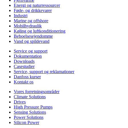
Fjernvarme
Energi og naturressourcer
Føde- og drikkevarer
Industri
Marine og offshore
Mobilhydraulik
Køling og luftkonditionering
Beboelsesejendomme
Vand og spildevand
Service og support
Dokumentation
Downloads
Casestudier
Service, support og reklamationer
Danfoss kurser
Kontakt os
Vores forretningsområder
Climate Solutions
Drives
High Pressure Pumps
Sensing Solutions
Power Solutions
Silicon Power