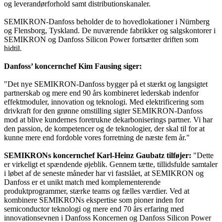
og leverandørforhold samt distributionskanaler.
SEMIKRON-Danfoss beholder de to hovedlokationer i Nürnberg
og Flensborg, Tyskland. De nuværende fabrikker og salgskontorer i
SEMIKRON og Danfoss Silicon Power fortsætter driften som
hidtil.
Danfoss’ koncernchef Kim Fausing siger:
"Det nye SEMIKRON-Danfoss bygger på et stærkt og langsigtet
partnerskab og mere end 90 års kombineret lederskab indenfor
effektmoduler, innovation og teknologi. Med elektrificering som
drivkraft for den grønne omstilling sigter SEMIKRON-Danfoss
mod at blive kundernes foretrukne dekarboniserings partner. Vi har
den passion, de kompetencer og de teknologier, der skal til for at
kunne mere end fordoble vores forretning de næste fem år."
SEMIKRONs koncernchef Karl-Heinz Gaubatz tilføjer:
"Dette
er virkeligt et spændende øjeblik. Gennem tætte, tillidsfulde samtaler
i løbet af de seneste måneder har vi fastslået, at SEMIKRON og
Danfoss er et unikt match med komplementerende
produktprogrammer, stærke teams og fælles værdier. Ved at
kombinere SEMIKRONs ekspertise som pioner inden for
semiconductor teknologi og mere end 70 års erfaring med
innovationsevnen i Danfoss Koncernen og Danfoss Silicon Power