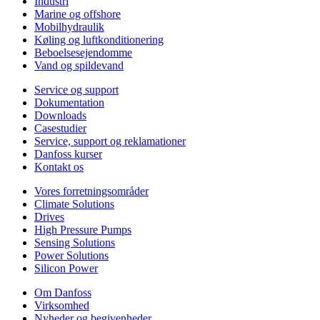
Industri
Marine og offshore
Mobilhydraulik
Køling og luftkonditionering
Beboelsesejendomme
Vand og spildevand
Service og support
Dokumentation
Downloads
Casestudier
Service, support og reklamationer
Danfoss kurser
Kontakt os
Vores forretningsområder
Climate Solutions
Drives
High Pressure Pumps
Sensing Solutions
Power Solutions
Silicon Power
Om Danfoss
Virksomhed
Nyheder og begivenheder