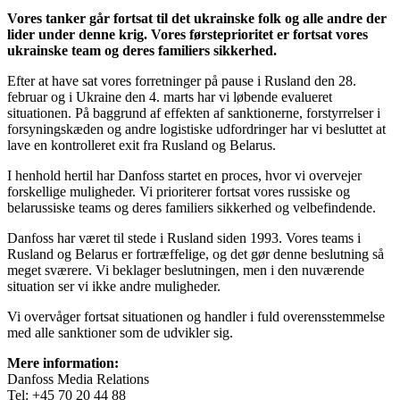
Vores tanker går fortsat til det ukrainske folk og alle andre der
lider under denne krig. Vores førsteprioritet er fortsat vores
ukrainske team og deres familiers sikkerhed.
Efter at have sat vores forretninger på pause i Rusland den 28.
februar og i Ukraine den 4. marts har vi løbende evalueret
situationen. På baggrund af effekten af sanktionerne, forstyrrelser i
forsyningskæden og andre logistiske udfordringer har vi besluttet at
lave en kontrolleret exit fra Rusland og Belarus.
I henhold hertil har Danfoss startet en proces, hvor vi overvejer
forskellige muligheder. Vi prioriterer fortsat vores russiske og
belarussiske teams og deres familiers sikkerhed og velbefindende.
Danfoss har været til stede i Rusland siden 1993. Vores teams i
Rusland og Belarus er fortræffelige, og det gør denne beslutning så
meget sværere. Vi beklager beslutningen, men i den nuværende
situation ser vi ikke andre muligheder.
Vi overvåger fortsat situationen og handler i fuld overensstemmelse
med alle sanktioner som de udvikler sig.
Mere information:
Danfoss Media Relations
Tel: +45 70 20 44 88