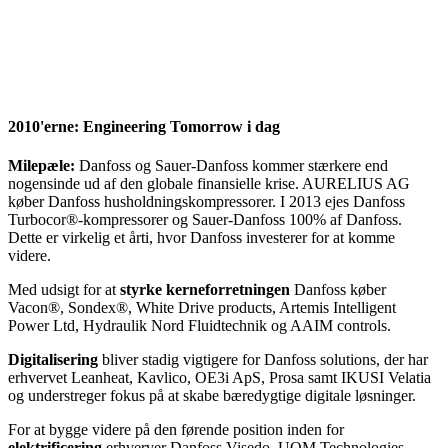
2010'erne: Engineering Tomorrow i dag
Milepæle:
Danfoss og Sauer-Danfoss kommer stærkere end
nogensinde ud af den globale finansielle krise. AURELIUS AG
køber Danfoss husholdningskompressorer. I 2013 ejes Danfoss
Turbocor®-kompressorer og Sauer-Danfoss 100% af Danfoss.
Dette er virkelig et årti, hvor Danfoss investerer for at komme
videre.
Med udsigt for at
styrke kerneforretningen
Danfoss køber
Vacon®, Sondex®, White Drive products, Artemis Intelligent
Power Ltd, Hydraulik Nord Fluidtechnik og AAIM controls.
Digitalisering
bliver stadig vigtigere for Danfoss solutions, der har
erhvervet Leanheat, Kavlico, OE3i ApS, Prosa samt IKUSI Velatia
og understreger fokus på at skabe bæredygtige digitale løsninger.
For at bygge videre på den førende position inden for
elektrificering
erhverver Danfoss Visedo, UQM Technologies,