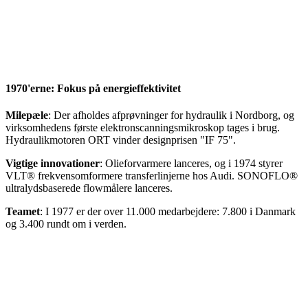
1970'erne: Fokus på energieffektivitet
Milepæle
: Der afholdes afprøvninger for hydraulik i Nordborg, og
virksomhedens første elektronscanningsmikroskop tages i brug.
Hydraulikmotoren ORT vinder designprisen "IF 75".
Vigtige innovationer
: Olieforvarmere lanceres, og i 1974 styrer
VLT® frekvensomformere transferlinjerne hos Audi. SONOFLO®
ultralydsbaserede flowmålere lanceres.
Teamet
: I 1977 er der over 11.000 medarbejdere: 7.800 i Danmark
og 3.400 rundt om i verden.