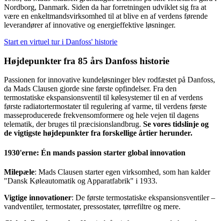
Nordborg, Danmark. Siden da har forretningen udviklet sig fra at
være en enkeltmandsvirksomhed til at blive en af verdens førende
leverandører af innovative og energieffektive løsninger.
Start en virtuel tur i Danfoss' historie
Højdepunkter fra 85 års Danfoss historie
Passionen for innovative kundeløsninger blev rodfæstet på Danfoss,
da Mads Clausen gjorde sine første opfindelser. Fra den
termostatiske ekspansionsventil til kølesystemer til en af verdens
første radiatortermostater til regulering af varme, til verdens første
masseproducerede frekvensomformere og hele vejen til dagens
telematik, der bruges til præcisionslandbrug.
Se vores tidslinje og
de vigtigste højdepunkter fra forskellige årtier herunder.
1930'erne: Én mands passion starter global innovation
Milepæle
: Mads Clausen starter egen virksomhed, som han kalder
"Dansk Køleautomatik og Apparatfabrik" i 1933.
Vigtige innovationer
: De første termostatiske ekspansionsventiler –
vandventiler, termostater, pressostater, tørrefiltre og mere.