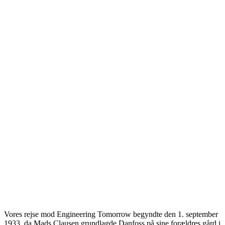
Vores rejse mod Engineering Tomorrow begyndte den 1. september
1933, da Mads Clausen grundlagde Danfoss på sine forældres gård i