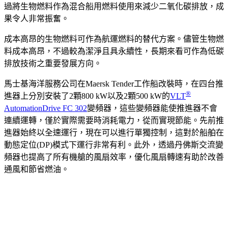
過將生物燃料作為混合船用燃料使用來減少二氧化碳排放，成
果令人非常振奮。
成本高昂的生物燃料可作為航運燃料的替代方案。儘管生物燃
料成本高昂，不過較為潔淨且具永續性，長期來看可作為低碳
排放技術之重要發展方向。
馬士基海洋服務公司在Maersk Tender工作船改裝時，在四台推
®
進器上分別安裝了2顆800 kW以及2顆500 kW的
VLT
AutomationDrive FC 302
變頻器，這些變頻器能使推進器不會
連續運轉，僅於實際需要時消耗電力，從而實現節能。先前推
進器始終以全速運行，現在可以進行單獨控制，這對於船舶在
動態定位(DP)模式下運行非常有利。此外，透過丹佛斯交流變
頻器也提高了所有機艙的風扇效率，優化風扇轉速有助於改善
通風和節省燃油。