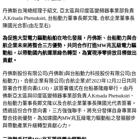
丹佛斯台灣總經理于紹文, 亞太區與印度區變頻器事業部負責
人Krisada Phetsuksiri, 台船動力董事長鄭文隆, 合航企業董事長
陳國光合影(由左至右)
為促進大型電力驅動船舶在地化發展，丹佛斯、台船動力與合
航企業未來將整合三方優勢，共同合作打造MW兆瓦級電力驅
動船，以帶動國內航運業綠色轉型，為實現淨零排放目標做出
貢獻。
丹佛斯股份有限公司(丹佛斯)與台船動力科技股份有限公司(台
船動力)、合航企業有限公司(合航企業)於2023年12月22日共同
簽署合作意向書(LOI)，該簽署儀式在台船基隆廠舉行。由丹
佛斯亞太區與印度區變頻器事業部負責人Krisada Phetsuksiri、
台船動力董事長鄭文隆以及合航企業董事長陳國光代表簽署。
透過這份合作意向書，三方強強聯手，將充分發揮自身專業與
整合技術優勢，為加速國內MW兆瓦級電力驅動船之發展腳步
與帶動產業升級轉型貢獻心力。