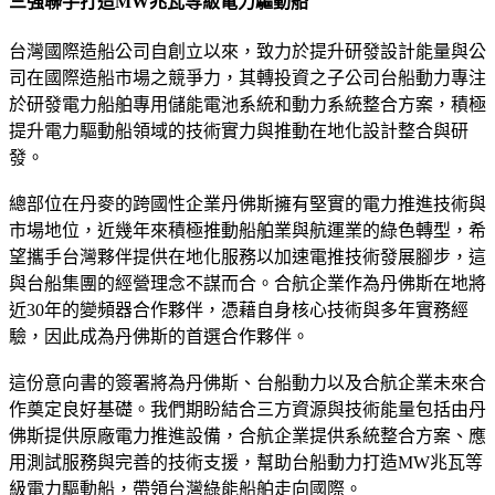
三強聯手打造MW兆瓦等級電力驅動船
台灣國際造船公司自創立以來，致力於提升研發設計能量與公
司在國際造船市場之競爭力，其轉投資之子公司台船動力專注
於研發電力船舶專用儲能電池系統和動力系統整合方案，積極
提升電力驅動船領域的技術實力與推動在地化設計整合與研
發。
總部位在丹麥的跨國性企業丹佛斯擁有堅實的電力推進技術與
市場地位，近幾年來積極推動船舶業與航運業的綠色轉型，希
望攜手台灣夥伴提供在地化服務以加速電推技術發展腳步，這
與台船集團的經營理念不謀而合。合航企業作為丹佛斯在地將
近30年的變頻器合作夥伴，憑藉自身核心技術與多年實務經
驗，因此成為丹佛斯的首選合作夥伴。
這份意向書的簽署將為丹佛斯、台船動力以及合航企業未來合
作奠定良好基礎。我們期盼結合三方資源與技術能量包括由丹
佛斯提供原廠電力推進設備，合航企業提供系統整合方案、應
用測試服務與完善的技術支援，幫助台船動力打造MW兆瓦等
級電力驅動船，帶領台灣綠能船舶走向國際。