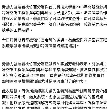
勞動力發展署桃竹苗分署與台北科技大學自2013年開辦能源與
冷凍空調工程系產學訓專班至今已邁入第六年，透過產學合作
課程及企業實習，學員們除了可以取得文憑外，還可以磨練各
種技能，提高職場競爭力，讓自己贏在起跑點，成為業界未來
搶手的工程技師。
今日丹佛斯有幸獲張竹雲老師的邀請，為能源與冷凍空調工程
系產學訓專班學員安排冷凍庫基礎知識培訓。
勞動力發展署桃竹苗分署正訓練師李居芳老師表示，能源與冷
凍空調工程系產學訓專班學員平常所學知識、實際操作和檢定
考皆與空調領域習習相關， 這也是他希望丹佛斯能為學員們
加強冷凍冷藏相關知識尤其是冷凍庫部分的初衷。
此次培訓，丹佛斯講師高志榮先生特別為產學訓專班學員介紹
商用冷凍系統、熱泵系統、膨脹裝置和壓力調節閥的基礎知
識，他以循序漸進的講解方式為學員們建立基礎，課程中並善
用提問的方式增加彼此互動，最後還準備測驗試卷方便老師評