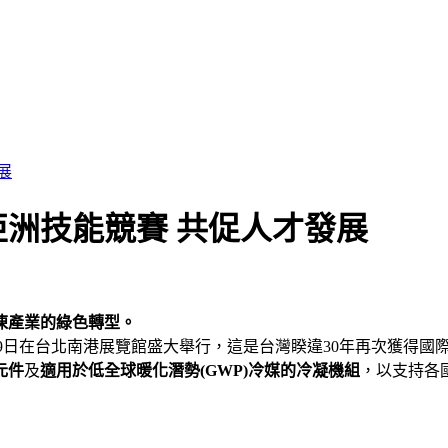
展
亞洲技能競賽 共促人才發展
凍產業的綠色轉型。
 2025) 於11月27日至29日在台北南港展覽館盛大舉行，這是台灣睽違
元件
及
適用於低全球暖化潛勢(GWP)冷媒的冷凝機組
，以支持各