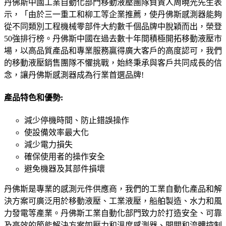
丹佛斯中國工業自動化部門移動液壓團隊負責人周曉光先生表
示，「由於三一重工和柳工等企業推薦，使丹佛斯感測器能夠
從不同類別工程機械零部件大約數千個品牌中脫穎而出，榮登
50強排行榜。丹佛斯中國在過去數十年間積極開拓移動液壓市
場，以高品質產品和專業服務贏得廣大客戶的高度認可，我們
的移動液壓銷售團隊不懼挑戰，始終秉承與客戶共同成長的信
念，讓丹佛斯感測器成為行業首選品牌!
產品特色和優勢:
減少停機時間、防止錯誤操作
使設備效率最大化
減少電力損失
確保使用者的操作安全
避免機器及其部件損壞
丹佛斯是專業的感測元件供應商，我們的工業自動化產品和解
決方案可廣泛用於移動液壓、工業液壓，船舶製造、水力和風
力發電等產業。丹佛斯工業自動化部門致力於打造安全、可靠
及高效的節能解決方案如壓力和溫度感測器、開關和流體控制