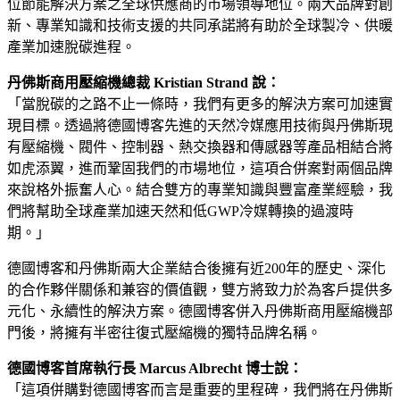
位節能解決方案之全球供應商的市場領導地位。兩大品牌對創
新、專業知識和技術支援的共同承諾將有助於全球製冷、供暖
產業加速脫碳進程。
丹佛斯商用壓縮機總裁 Kristian Strand 說：
「當脫碳的之路不止一條時，我們有更多的解決方案可加速實
現目標。透過將德國博客先進的天然冷媒應用技術與丹佛斯現
有壓縮機、閥件、控制器、熱交換器和傳感器等產品相結合將
如虎添翼，進而鞏固我們的市場地位，這項合併案對兩個品牌
來說格外振奮人心。結合雙方的專業知識與豐富產業經驗，我
們將幫助全球產業加速天然和低GWP冷媒轉換的過渡時
期。」
德國博客和丹佛斯兩大企業結合後擁有近200年的歷史、深化
的合作夥伴關係和兼容的價值觀，雙方將致力於為客戶提供多
元化、永續性的解決方案。德國博客併入丹佛斯商用壓縮機部
門後，將擁有半密往復式壓縮機的獨特品牌名稱。
德國博客首席執行長 Marcus Albrecht 博士說：
「這項併購對德國博客而言是重要的里程碑，我們將在丹佛斯