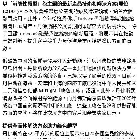
以「前瞻性轉型」為主題的最新產品技術和解決方案(展位
E2D01)
。本次展會將聚焦於空調熱泵及冷凍領域，涵蓋六個
®
熱門應用。此外，今年恰逢丹佛斯Turbocor
磁懸浮無油壓縮
機問世30周年，丹佛斯將於展會期間舉辦盛大的慶祝活動，除
了回顧Turbocor®磁懸浮壓縮機的創新歷程，將展示其在推動
高效創新、提升客戶競爭力及促進產業可持續發展方面的貢
獻。
低碳為中國的高質量發展注入新動能，這與丹佛斯的業務範圍
息息相關。丹佛斯致力於為這一重要市場提供創新解決方案，
並積極推進減碳策略的落實，已經取得了顯著的成效。目前，
丹佛斯在海鹽、天津和上海的四座工廠已獲得中華人民共和國
工業和信息化部(MIIT)的「綠色工廠」認證。此外，丹佛斯武
清廠區將全面採用綠色能源，而丹佛斯南京園區預計在2025年
成為中國首家實現碳中和的工廠。這些工廠在製冷和供熱節能
方面的成就，將在此次展會中向客戶和產業專家展示。
提供全面性解決方案助力綠色轉型
丹佛斯將在325平方米的展位上展示來自20多個產品線的多樣