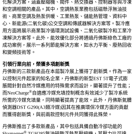
化解決方案，涵蓋壓縮機、閥件、熱交換器、控制器等與冷凍
和空調相關的產品。其中，空調熱泵業務包括磁懸浮無油技
術、商業空調及熱泵供暖、工業熱泵、儲能熱管理、資料中
心、新能源(二氧化碳)公交空調和傳感器解決方案等。製冷應
用方面將展示商業製冷循環測試設備、二氧化碳製冷和工業冷
凍解決方案等。此外，能效優化部分將通過丹佛斯綠色工廠的
成功案例，展示一系列節能解決方案，如水力平衡、廢熱回收
和變頻技術等。
引領行業向前，榮獲多項創新獎
丹佛斯的三款新產品在本屆製冷展上獲得了創新獎。作為一家
以控制元件起家的知名企業，丹佛斯的新型EST 5T電子式膨
脹閥針對自然冷媒應用的特殊需求而設計，顯著提升了性能；
®
而NeoCharge
自適應冷媒充填控制概念有效減少了製冷系統
所需的冷媒充填量，同時顯著提高了能效。此外，丹佛斯氣體
偵測器DST G290(A3類冷媒)因其在推廣環保冷媒方面的貢獻
而獲得創新獎，與前兩款控制元件共同獲得此殊榮。
丹佛斯推出了多款新產品，其中包括具備自動冷卻功能的
®
Skymagnet
TGH285無油磁懸浮熱泵壓縮機，其壓力比可達