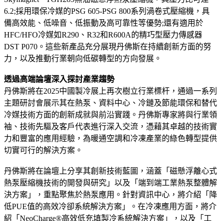
6.2;採用環保冷媒的PSG 605-PSG 800系列渦卷式壓縮機，具
備高效能、低噪音、低振動及高可靠性等優勢;還有適用於
HFC/HFO冷媒如R290、R32和R600A的精巧型壓力傳感器
DST P070。這些新產品充分展現丹佛斯在持續創新方面的努
力，以及推動行業朝向低碳轉型的方向發展。
透過高端論壇深入探討產業趨勢
丹佛斯將在2025中國製冷展上再次樹立行業標杆，通過一系列
主題研討會展示其在熱泵、資料中心、冷鏈及節能環保和替代
冷媒技術方面的創新成就與前沿實踐。丹佛斯專家將與行業領
袖、技術先驅及客戶代表進行深入交流，憑藉其卓越的技術實
力和豐富的應用經驗，為暖通空調和冷凍產業的綠色轉型提供
切實可行的解決方案。
丹佛斯將在論壇上分享其創新技術藍圖，涵蓋「磁懸浮離心式
熱泵壓縮機技術的開發與研究」以及「端到端工業熱泵整體解
決方案」，重點聚焦於熱泵應用。針對資訊中心，將介紹「降
低PUE值的高效冷卻系統解決方案」。在冷凍應用方面，將介
紹「NeoCharge®高效低充填製冷系統解決方案」，以及「工