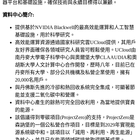
器平台和基礎設施，確保技術與永續目標得以兼顧。
資料中心簡介:
提供基於NVIDIA Blackwell的最高效能運算和人工智慧
基礎設施，用於科學研究。
高效能運算資源通過國家科研究雲UCloud提供，其用戶
友好界面確保各領域研究人員皆可輕鬆使用。UCloud由
南丹麥大學電子科學中心與奧爾堡大學CLAAUDIA和奧
胡斯大學人文計算中心合作開發，歷時八年，目前已在
丹麥所有大學、部分公共機構及私營企業使用，擁有
20,000名用戶。
與丹佛斯先進的冷卻和熱回收系統完全集成，可顯著節
能並支援二氧化碳中和營運。
資料中心產生的餘熱可完全回收利用，為當地提供寶貴
的能源。
該倡議得到零碳項目(ProjectZero)的支持，ProjectZero是
森訥堡的一個公私營合作項目，目標是到2029年實現能
源系統碳中和。該項目以「減用、再利用、再生能源」
為核心，並且已在能源領域碳排放取得顯著成果。