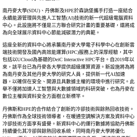
南丹麥大學(SDU)、丹佛斯及HPE於森訥堡攜手打造一座結合
永續能源管理與先進人工智慧(AI)技術的新一代超級電腦資料
中心。此設施將不僅是三方聯合研究計畫的重要基礎，還將成
為向全球展示資料中心節能減碳潛力的典範。
這座全新的資料中心將承襲南丹麥大學電子科學中心在創新雲
端技術開發及國內高效能運算(HPC)服務上的深厚經驗，其中
包括以UCloud為基礎的DeiC Interactive HPC平台。自2019年以
來，該平台已為丹麥各大學提供超級運算資源。新設施將為將
為南丹麥及其他丹麥大學的研究人員，提供新一代AI加速
器，以確保在安全、開源且具數據主權的環境中進行研究。此
舉不僅將加速人工智慧與大數據領域的科研突破，也為丹麥在
數位主權與資料安全方面樹立新標竿。
丹佛斯和HPE的合作結合了創新的冷卻技術與餘熱回收技術。
丹佛斯作為全球技術領導者，在暖通空調解決方案及資料中心
冷卻技術方面享有盛譽。新資料中心的運行數據將協助丹佛斯
持續優化其冷卻與餘熱回收系統，同時南丹麥大學將優化