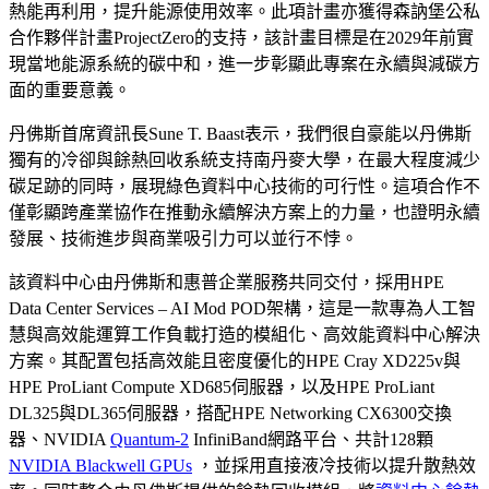
熱能再利用，提升能源使用效率。此項計畫亦獲得森訥堡公私
合作夥伴計畫ProjectZero的支持，該計畫目標是在2029年前實
現當地能源系統的碳中和，進一步彰顯此專案在永續與減碳方
面的重要意義。
丹佛斯首席資訊長Sune T. Baast表示，我們很自豪能以丹佛斯
獨有的冷卻與餘熱回收系統支持南丹麥大學，在最大程度減少
碳足跡的同時，展現綠色資料中心技術的可行性。這項合作不
僅彰顯跨產業協作在推動永續解決方案上的力量，也證明永續
發展、技術進步與商業吸引力可以並行不悖。
該資料中心由丹佛斯和惠普企業服務共同交付，採用HPE
Data Center Services – AI Mod POD架構，這是一款專為人工智
慧與高效能運算工作負載打造的模組化、高效能資料中心解決
方案。其配置包括高效能且密度優化的HPE Cray XD225v與
HPE ProLiant Compute XD685伺服器，以及HPE ProLiant
DL325與DL365伺服器，搭配HPE Networking CX6300交換
器、NVIDIA
Quantum-2
InfiniBand網路平台、共計128顆
NVIDIA Blackwell GPUs
，並採用直接液冷技術以提升散熱效