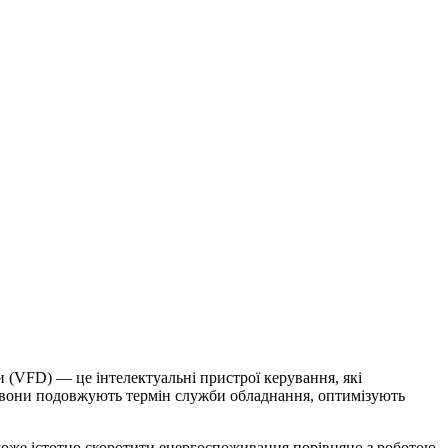
(VFD) — це інтелектуальні пристрої керування, які
с вони подовжують термін служби обладнання, оптимізують
може істотно скоротити енергоспоживання порівняно з роботою