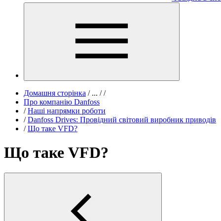
Домашня сторінка
/
...
/
/
Про компанію Danfoss
/
Наші напрямки роботи
/
Danfoss Drives: Провідний світовий виробник приводів
/
Що таке VFD?
Що таке VFD?