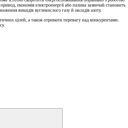
привод, економія електроенергії або палива зазвичай становить
зниження викидів вуглекислого газу й оксидів азоту.
атичних цілей, а також отримати перевагу над конкурентами.
су.