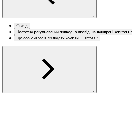
;
Огляд
Частотно-регульований привод: відповіді на поширені запитанн
Що особливого в приводах компанії Danfoss?
;