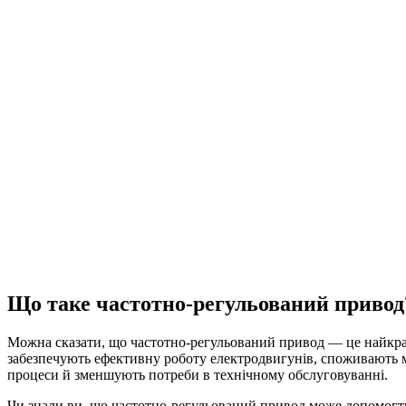
Що таке частотно-регульований привод
Можна сказати, що частотно-регульований привод — це найкращ
забезпечують ефективну роботу електродвигунів, споживають м
процеси й зменшують потреби в технічному обслуговуванні.
Чи знали ви, що частотно-регульований привод може допомогт