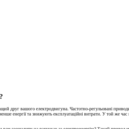
?
ий друг вашого електродвигуна. Частотно-регульовані приводи 
енше енергії та знижують експлуатаційні витрати. У той же ча
и вам заощадити на рахунках за електроенергію? Такий привод 