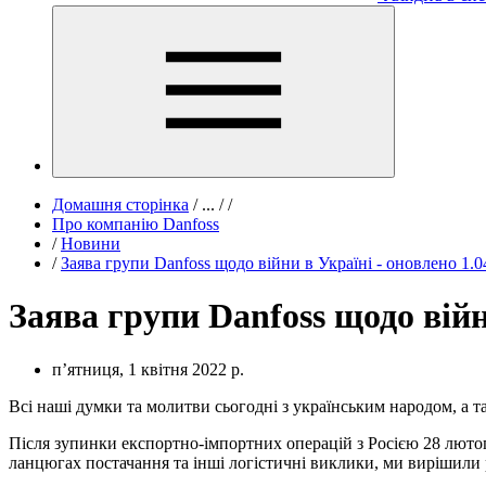
Домашня сторінка
/
...
/
/
Про компанію Danfoss
/
Новини
/
Заява групи Danfoss щодо війни в Україні - оновлено 1.0
Заява групи Danfoss щодо війн
пʼятниця, 1 квітня 2022 р.
Всі наші думки та молитви сьогодні з українським народом, а т
Після зупинки експортно-імпортних операцій з Росією 28 лютог
ланцюгах постачання та інші логістичні виклики, ми вирішили р