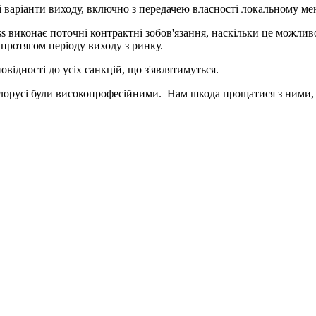
ні варіанти виходу, включно з передачею власності локальному м
ss виконає поточні контрактні зобов'язання, наскільки це можлив
 протягом періоду виходу з ринку.
відності до усіх санкцій, що з'являтимуться.
 Білорусі були високопрофесійними. Нам шкода прощатися з ними, 