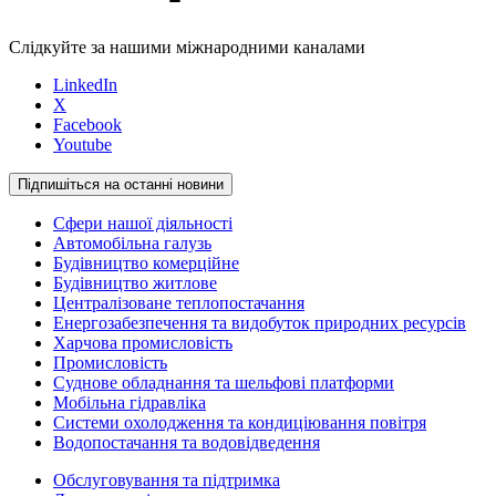
Слідкуйте за нашими міжнародними каналами
LinkedIn
X
Facebook
Youtube
Підпишіться на останні новини
Сфери нашої діяльності
Автомобільна галузь
Будівництво комерційне
Будівництво житлове
Централізоване теплопостачання
Енергозабезпечення та видобуток природних ресурсів
Харчова промисловість
Промисловість
Суднове обладнання та шельфові платформи
Мобільна гідравліка
Системи охолодження та кондиціювання повітря
Водопостачання та водовідведення
Обслуговування та підтримка