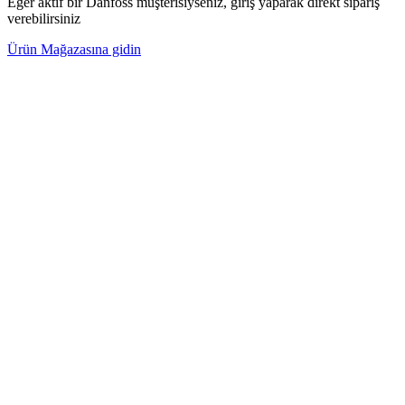
Eğer aktif bir Danfoss müşterisiyseniz, giriş yaparak direkt sipariş
verebilirsiniz
Ürün Mağazasına gidin