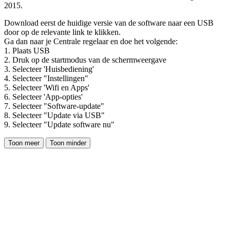
2015.
Download eerst de huidige versie van de software naar een USB
door op de relevante link te klikken.
Ga dan naar je Centrale regelaar en doe het volgende:
1. Plaats USB
2. Druk op de startmodus van de schermweergave
3. Selecteer 'Huisbediening'
4. Selecteer "Instellingen"
5. Selecteer 'Wifi en Apps'
6. Selecteer 'App-opties'
7. Selecteer "Software-update"
8. Selecteer "Update via USB"
9. Selecteer "Update software nu"
Toon meer
Toon minder