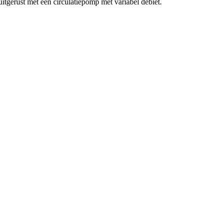
 uitgerust met een circulatiepomp met variabel debiet.