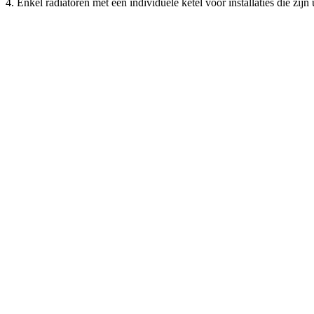
4. Enkel radiatoren met een individuele ketel voor installaties die zijn