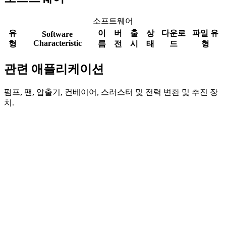
소프트웨어
유
이
버
출
상
다운로
파일 유
Software
Characteristic
형
름
전
시
태
드
형
관련 애플리케이션
펌프, 팬, 압출기, 컨베이어, 스러스터 및 전력 변환 및 추진 장
치.